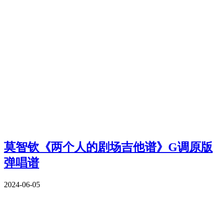
莫智钦《两个人的剧场吉他谱》G调原版
弹唱谱
2024-06-05