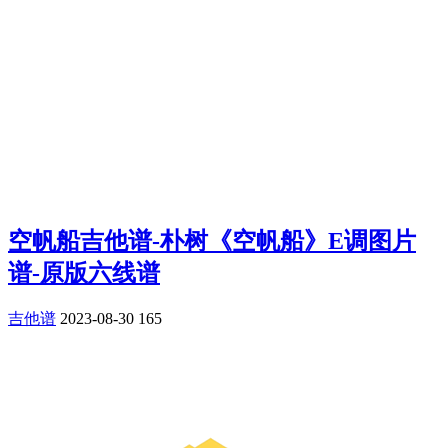
空帆船吉他谱-朴树《空帆船》E调图片
谱-原版六线谱
吉他谱
2023-08-30
165