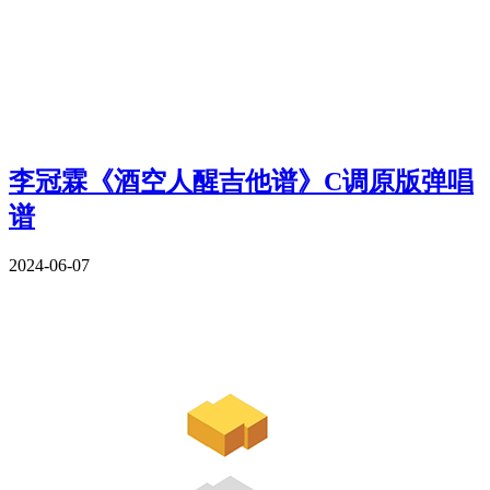
李冠霖《酒空人醒吉他谱》C调原版弹唱
谱
2024-06-07