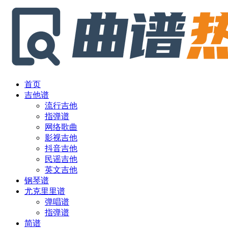
首页
吉他谱
流行吉他
指弹谱
网络歌曲
影视吉他
抖音吉他
民谣吉他
英文吉他
钢琴谱
尤克里里谱
弹唱谱
指弹谱
简谱