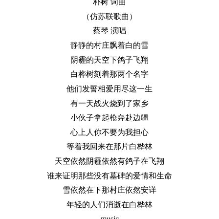
朴树 词曲
（仿苏联歌曲）
蔡琴 演唱
静静的村庄飘着白的雪
阴霾的天空下鸽子飞翔
白桦树刻着那两个名字
他们发誓相爱用尽这一生
有一天战火烧到了家乡
小伙子拿起枪奔赴边疆
心上人你不要为我担心
等着我回来在那片白桦林
天空依然阴霾依然有鸽子在飞翔
谁来证明那些没有墓碑的爱情和生命
雪依然在下那村庄依然安详
年轻的人们消逝在白桦林
music