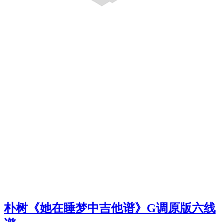
朴树《她在睡梦中吉他谱》G调原版六线