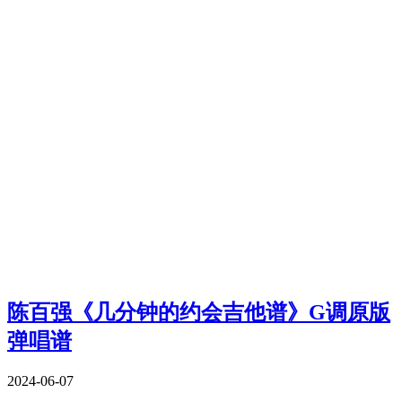
陈百强《几分钟的约会吉他谱》G调原版
弹唱谱
2024-06-07