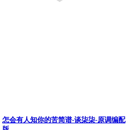
怎会有人知你的苦简谱-谈柒柒-原调编配
版