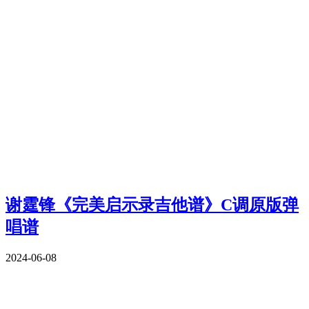
谢霆锋《完美启示录吉他谱》C调原版弹
唱谱
2024-06-08