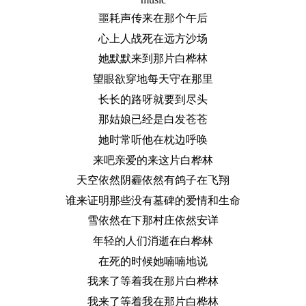
噩耗声传来在那个午后
心上人战死在远方沙场
她默默来到那片白桦林
望眼欲穿地每天守在那里
长长的路呀就要到尽头
那姑娘已经是白发苍苍
她时常听他在枕边呼唤
来吧亲爱的来这片白桦林
天空依然阴霾依然有鸽子在飞翔
谁来证明那些没有墓碑的爱情和生命
雪依然在下那村庄依然安详
年轻的人们消逝在白桦林
在死的时候她喃喃地说
我来了等着我在那片白桦林
我来了等着我在那片白桦林