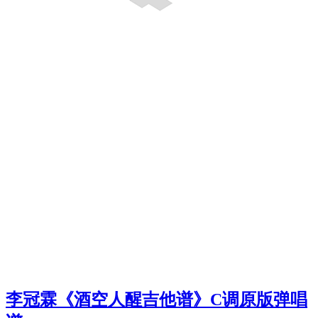
李冠霖《酒空人醒吉他谱》C调原版弹唱