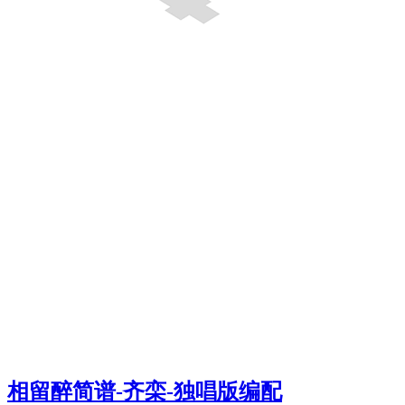
相留醉简谱-齐栾-独唱版编配