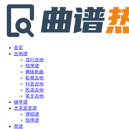
首页
吉他谱
流行吉他
指弹谱
网络歌曲
影视吉他
抖音吉他
民谣吉他
英文吉他
钢琴谱
尤克里里谱
弹唱谱
指弹谱
简谱