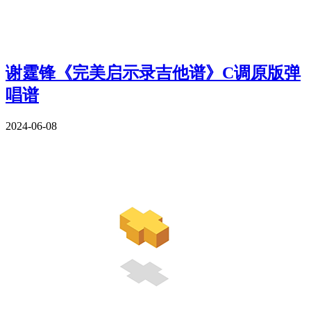
谢霆锋《完美启示录吉他谱》C调原版弹
唱谱
2024-06-08