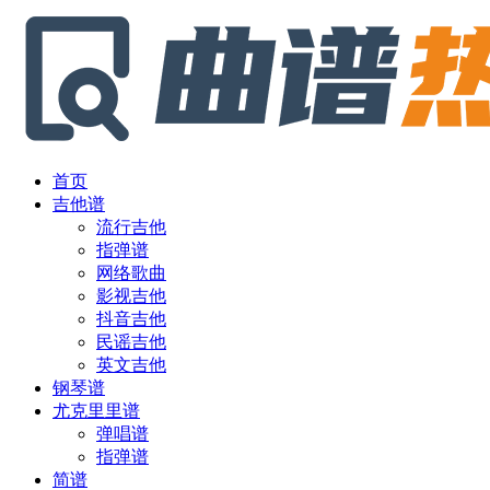
首页
吉他谱
流行吉他
指弹谱
网络歌曲
影视吉他
抖音吉他
民谣吉他
英文吉他
钢琴谱
尤克里里谱
弹唱谱
指弹谱
简谱