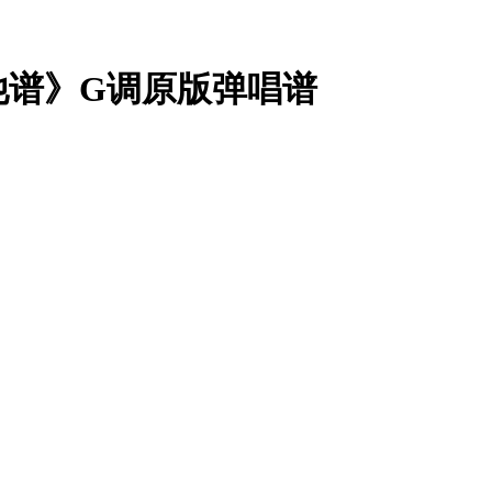
他谱》G调原版弹唱谱