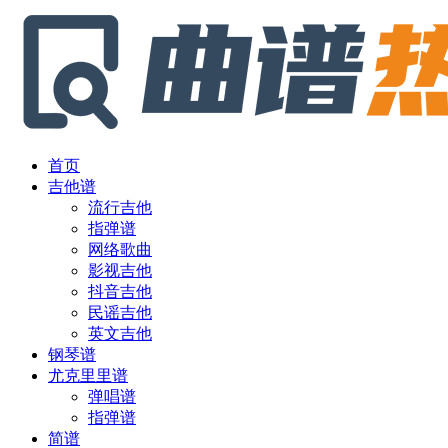
首页
吉他谱
流行吉他
指弹谱
网络歌曲
影视吉他
抖音吉他
民谣吉他
英文吉他
钢琴谱
尤克里里谱
弹唱谱
指弹谱
简谱