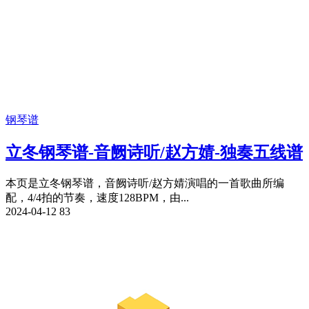
钢琴谱
立冬钢琴谱-音阙诗听/赵方婧-独奏五线谱
本页是立冬钢琴谱，音阙诗听/赵方婧演唱的一首歌曲所编
配，4/4拍的节奏，速度128BPM，由...
2024-04-12
83