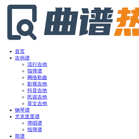
首页
吉他谱
流行吉他
指弹谱
网络歌曲
影视吉他
抖音吉他
民谣吉他
英文吉他
钢琴谱
尤克里里谱
弹唱谱
指弹谱
简谱