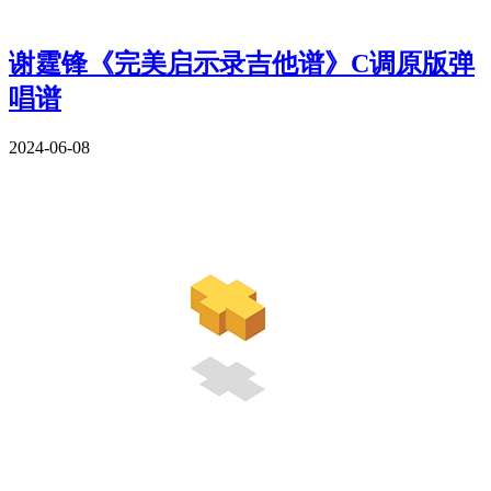
谢霆锋《完美启示录吉他谱》C调原版弹
唱谱
2024-06-08