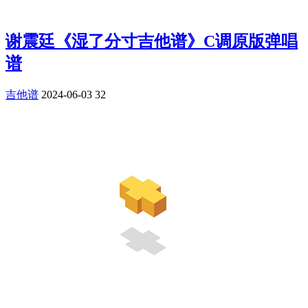
谢震廷《湿了分寸吉他谱》C调原版弹唱
谱
吉他谱
2024-06-03
32