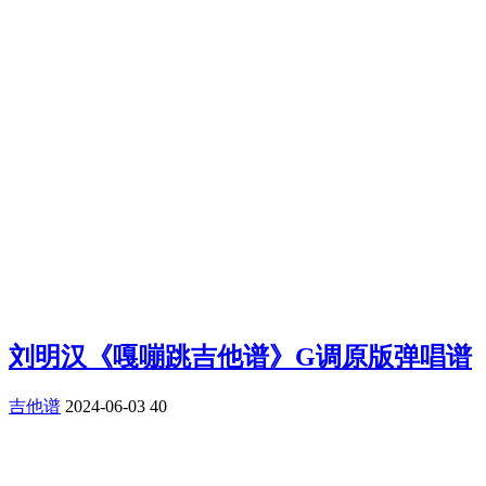
刘明汉《嘎嘣跳吉他谱》G调原版弹唱谱
吉他谱
2024-06-03
40