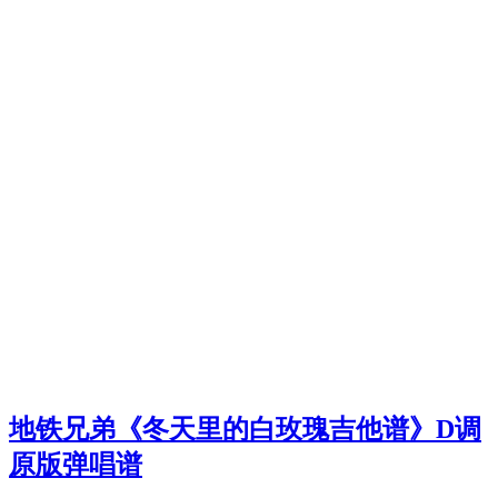
地铁兄弟《冬天里的白玫瑰吉他谱》D调
原版弹唱谱