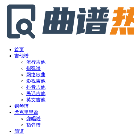
首页
吉他谱
流行吉他
指弹谱
网络歌曲
影视吉他
抖音吉他
民谣吉他
英文吉他
钢琴谱
尤克里里谱
弹唱谱
指弹谱
简谱