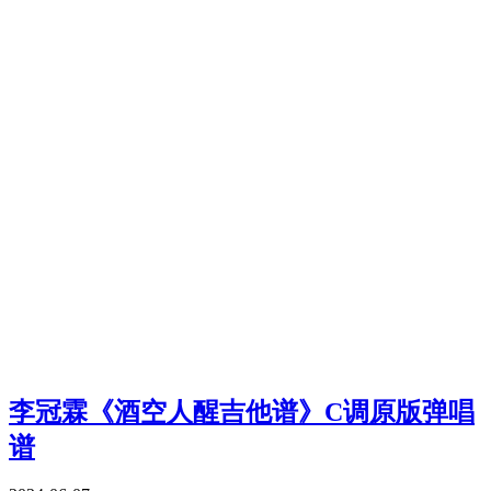
李冠霖《酒空人醒吉他谱》C调原版弹唱
谱