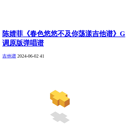
陈婧菲《春色悠悠不及你荡漾吉他谱》G
调原版弹唱谱
吉他谱
2024-06-02
41