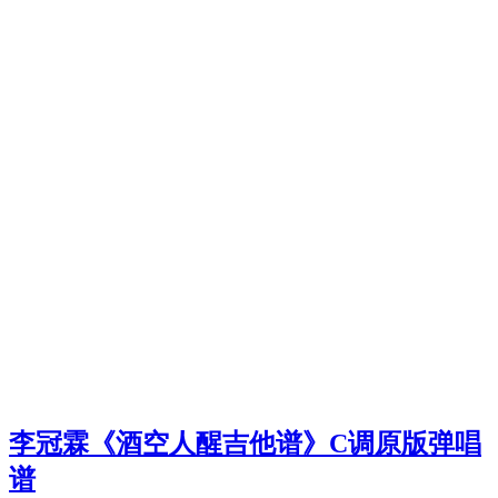
李冠霖《酒空人醒吉他谱》C调原版弹唱
谱