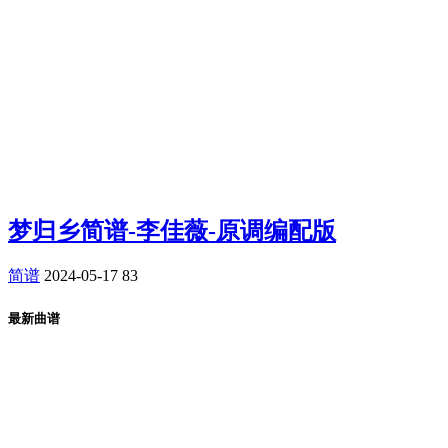
梦归乡简谱-李佳薇-原调编配版
简谱
2024-05-17
83
最新曲谱