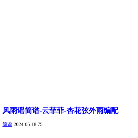
风雨谣简谱-云菲菲-杏花弦外雨编配
简谱
2024-05-18
75