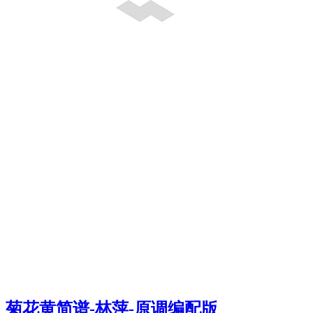
菊花黄简谱-林萍-原调编配版