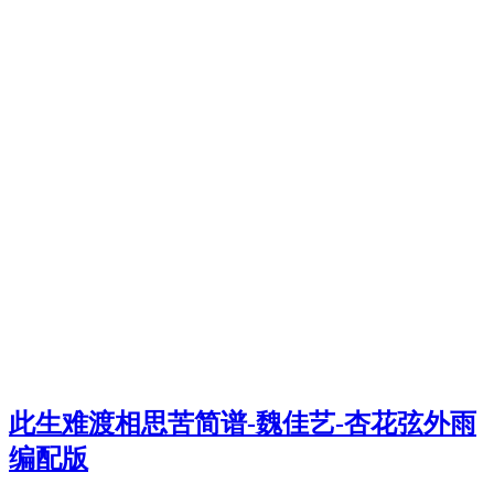
此生难渡相思苦简谱-魏佳艺-杏花弦外雨
编配版