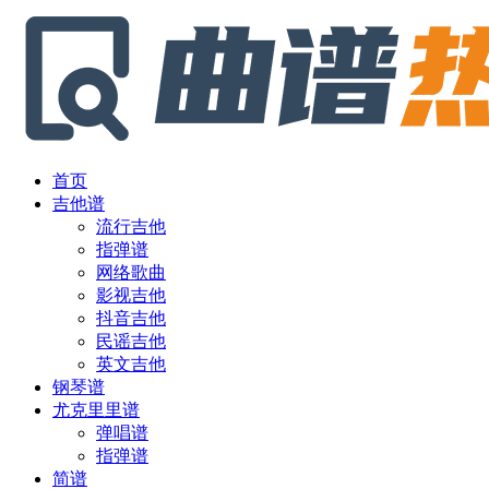
首页
吉他谱
流行吉他
指弹谱
网络歌曲
影视吉他
抖音吉他
民谣吉他
英文吉他
钢琴谱
尤克里里谱
弹唱谱
指弹谱
简谱