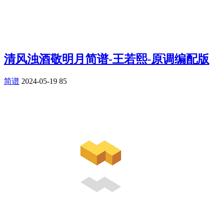
清风浊酒敬明月简谱-王若熙-原调编配版
简谱
2024-05-19
85