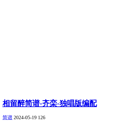
相留醉简谱-齐栾-独唱版编配
简谱
2024-05-19
126