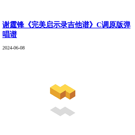
谢霆锋《完美启示录吉他谱》C调原版弹
唱谱
2024-06-08