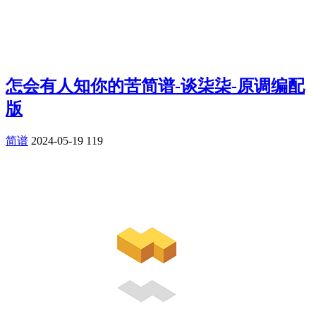
怎会有人知你的苦简谱-谈柒柒-原调编配
版
简谱
2024-05-19
119