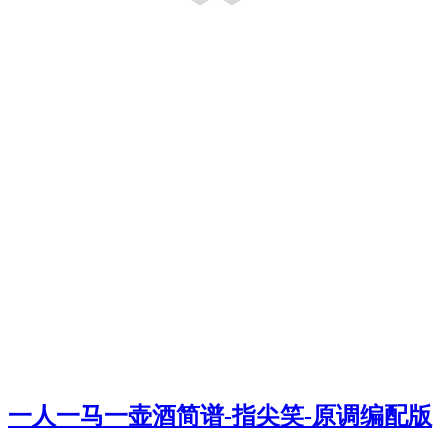
一人一马一壶酒简谱-指尖笑-原调编配版