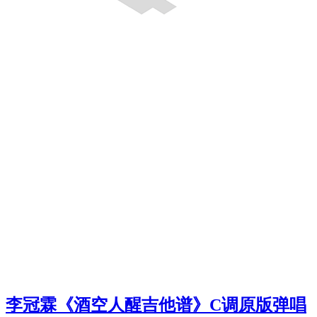
李冠霖《酒空人醒吉他谱》C调原版弹唱