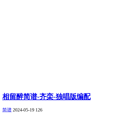
相留醉简谱-齐栾-独唱版编配
简谱
2024-05-19
126