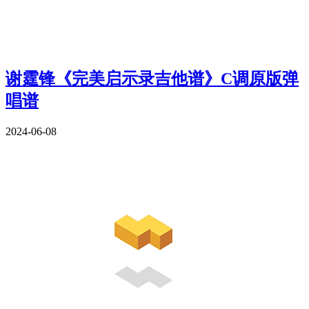
谢霆锋《完美启示录吉他谱》C调原版弹
唱谱
2024-06-08