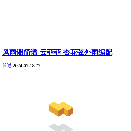
风雨谣简谱-云菲菲-杏花弦外雨编配
简谱
2024-05-18
75