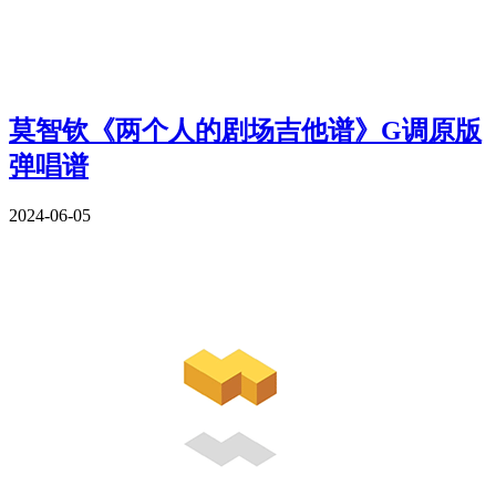
莫智钦《两个人的剧场吉他谱》G调原版
弹唱谱
2024-06-05