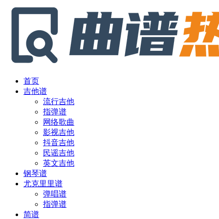
首页
吉他谱
流行吉他
指弹谱
网络歌曲
影视吉他
抖音吉他
民谣吉他
英文吉他
钢琴谱
尤克里里谱
弹唱谱
指弹谱
简谱