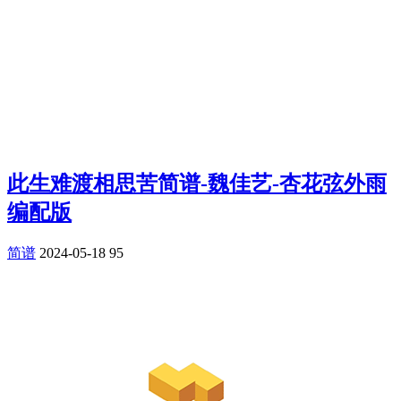
此生难渡相思苦简谱-魏佳艺-杏花弦外雨
编配版
简谱
2024-05-18
95