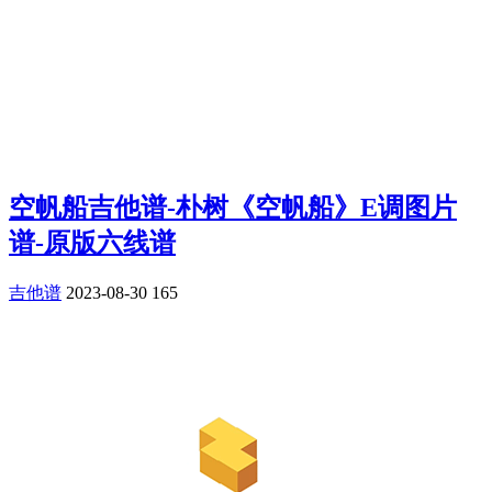
空帆船吉他谱-朴树《空帆船》E调图片
谱-原版六线谱
吉他谱
2023-08-30
165