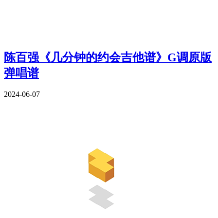
陈百强《几分钟的约会吉他谱》G调原版
弹唱谱
2024-06-07