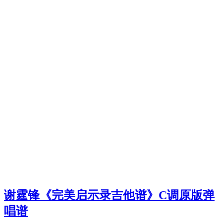
谢霆锋《完美启示录吉他谱》C调原版弹
唱谱