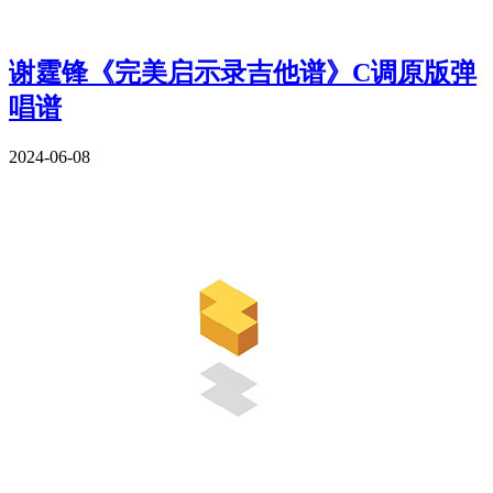
谢霆锋《完美启示录吉他谱》C调原版弹
唱谱
2024-06-08