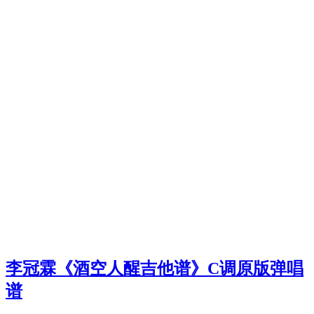
李冠霖《酒空人醒吉他谱》C调原版弹唱
谱