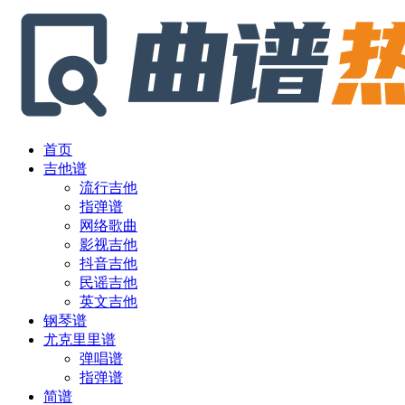
首页
吉他谱
流行吉他
指弹谱
网络歌曲
影视吉他
抖音吉他
民谣吉他
英文吉他
钢琴谱
尤克里里谱
弹唱谱
指弹谱
简谱