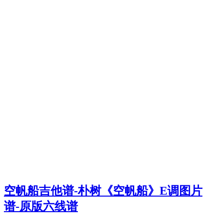
空帆船吉他谱-朴树《空帆船》E调图片
谱-原版六线谱