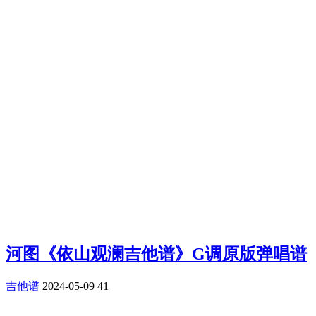
河图《依山观澜吉他谱》G调原版弹唱谱
吉他谱
2024-05-09
41