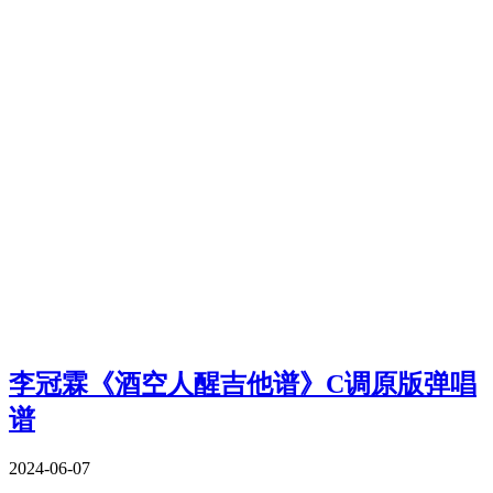
李冠霖《酒空人醒吉他谱》C调原版弹唱
谱
2024-06-07