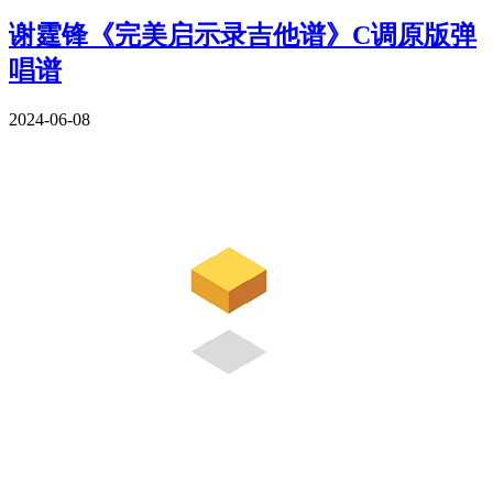
谢霆锋《完美启示录吉他谱》C调原版弹
唱谱
2024-06-08