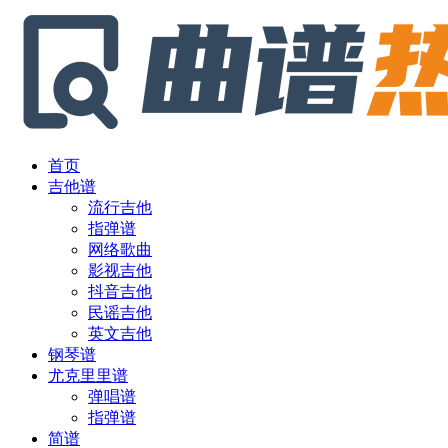
首页
吉他谱
流行吉他
指弹谱
网络歌曲
影视吉他
抖音吉他
民谣吉他
英文吉他
钢琴谱
尤克里里谱
弹唱谱
指弹谱
简谱