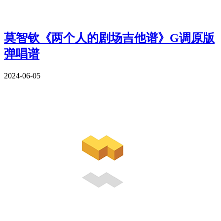
莫智钦《两个人的剧场吉他谱》G调原版
弹唱谱
2024-06-05