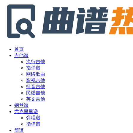
首页
吉他谱
流行吉他
指弹谱
网络歌曲
影视吉他
抖音吉他
民谣吉他
英文吉他
钢琴谱
尤克里里谱
弹唱谱
指弹谱
简谱