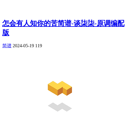
怎会有人知你的苦简谱-谈柒柒-原调编配
版
简谱
2024-05-19
119