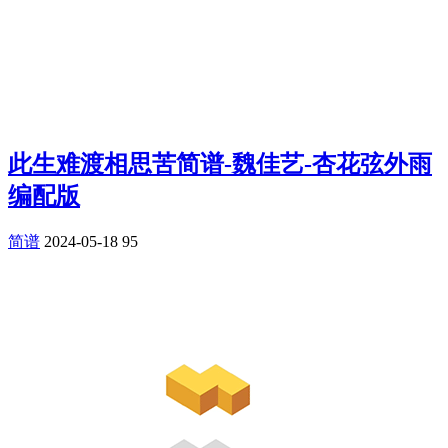
此生难渡相思苦简谱-魏佳艺-杏花弦外雨
编配版
简谱
2024-05-18
95