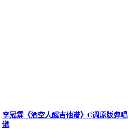
李冠霖《酒空人醒吉他谱》C调原版弹唱
谱