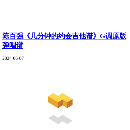
陈百强《几分钟的约会吉他谱》G调原版
弹唱谱
2024-06-07