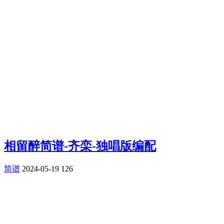
相留醉简谱-齐栾-独唱版编配
简谱
2024-05-19
126