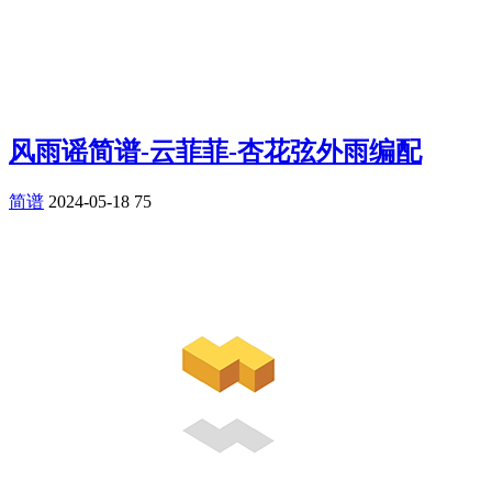
风雨谣简谱-云菲菲-杏花弦外雨编配
简谱
2024-05-18
75