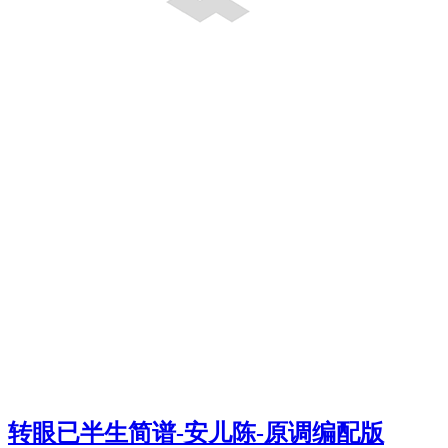
转眼已半生简谱-安儿陈-原调编配版