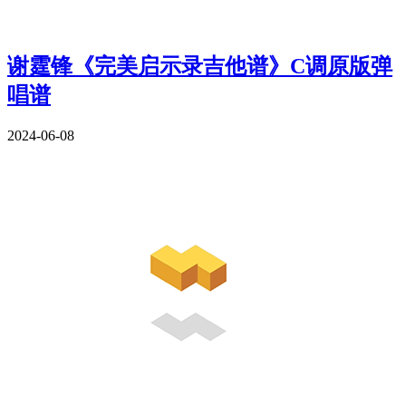
谢霆锋《完美启示录吉他谱》C调原版弹
唱谱
2024-06-08