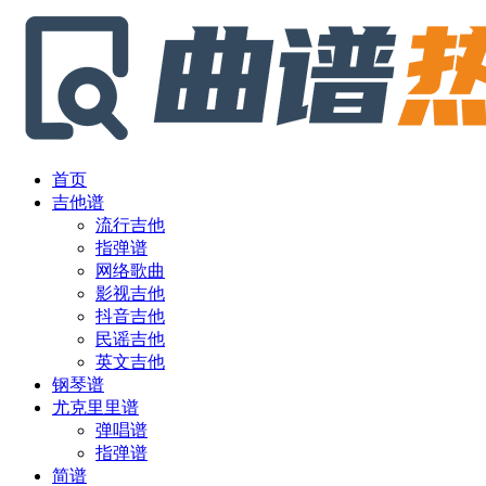
首页
吉他谱
流行吉他
指弹谱
网络歌曲
影视吉他
抖音吉他
民谣吉他
英文吉他
钢琴谱
尤克里里谱
弹唱谱
指弹谱
简谱