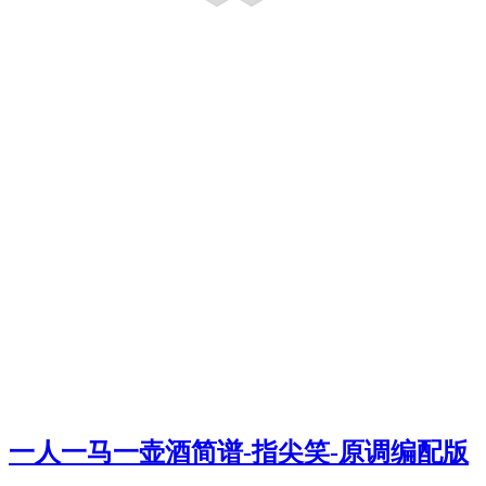
一人一马一壶酒简谱-指尖笑-原调编配版