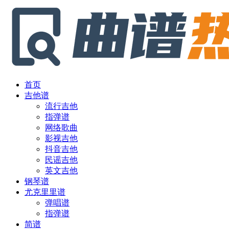
首页
吉他谱
流行吉他
指弹谱
网络歌曲
影视吉他
抖音吉他
民谣吉他
英文吉他
钢琴谱
尤克里里谱
弹唱谱
指弹谱
简谱