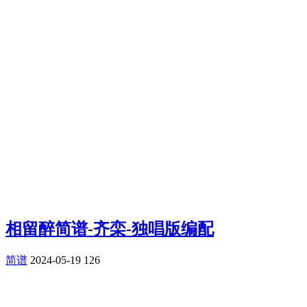
相留醉简谱-齐栾-独唱版编配
简谱
2024-05-19
126