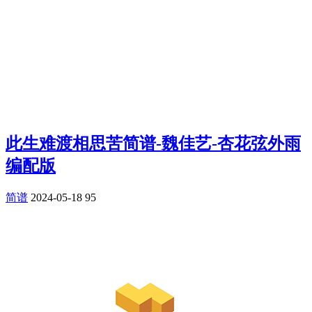
此生难渡相思苦简谱-魏佳艺-杏花弦外雨
编配版
简谱
2024-05-18
95