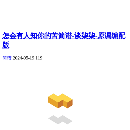
怎会有人知你的苦简谱-谈柒柒-原调编配
版
简谱
2024-05-19
119