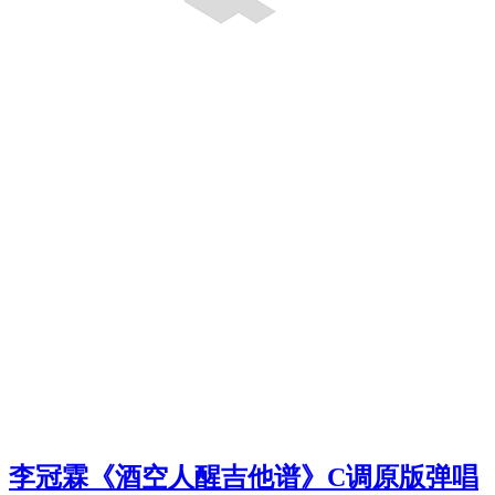
李冠霖《酒空人醒吉他谱》C调原版弹唱