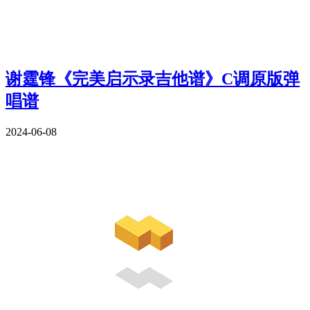
谢霆锋《完美启示录吉他谱》C调原版弹
唱谱
2024-06-08