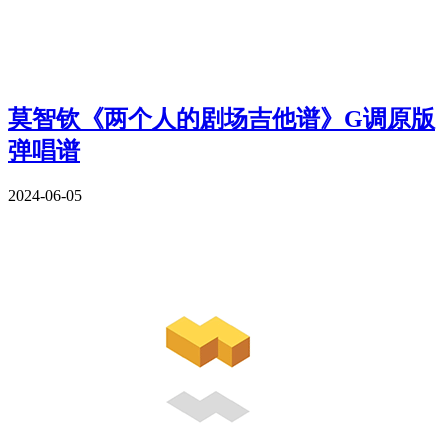
莫智钦《两个人的剧场吉他谱》G调原版
弹唱谱
2024-06-05