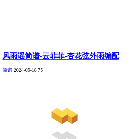
风雨谣简谱-云菲菲-杏花弦外雨编配
简谱
2024-05-18
75