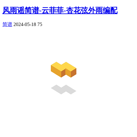
风雨谣简谱-云菲菲-杏花弦外雨编配
简谱
2024-05-18
75