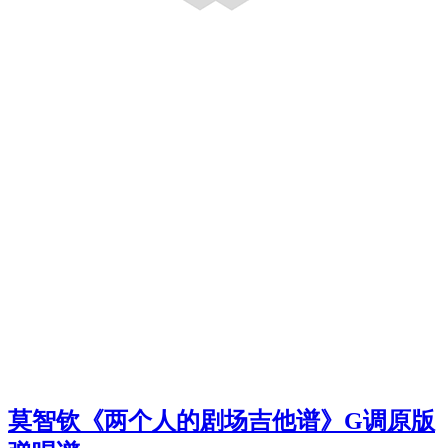
莫智钦《两个人的剧场吉他谱》G调原版