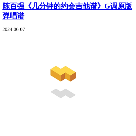
陈百强《几分钟的约会吉他谱》G调原版
弹唱谱
2024-06-07