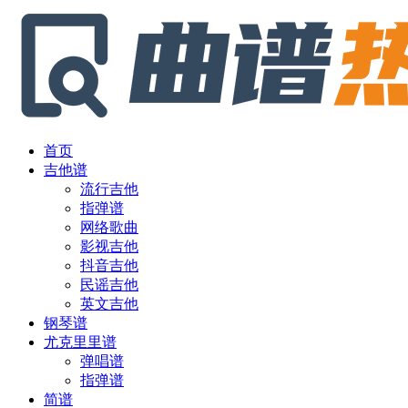
首页
吉他谱
流行吉他
指弹谱
网络歌曲
影视吉他
抖音吉他
民谣吉他
英文吉他
钢琴谱
尤克里里谱
弹唱谱
指弹谱
简谱