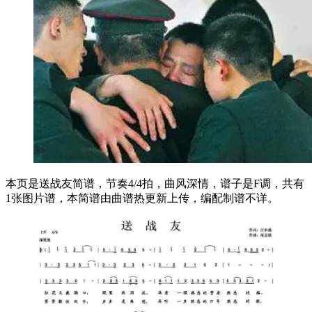
本页是送战友简谱，节奏4/4拍，曲风深情，谱子是F调，共有
1张图片谱，本简谱由曲谱热更新上传，编配制谱不详。