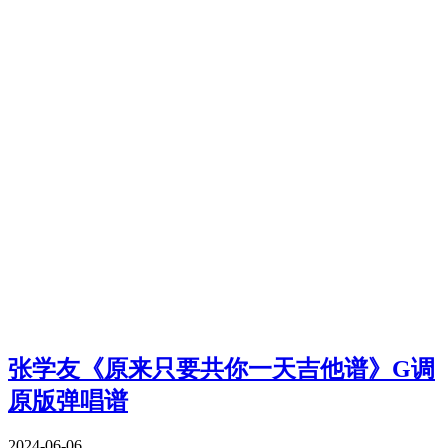
张学友《原来只要共你一天吉他谱》G调
原版弹唱谱
2024-06-06