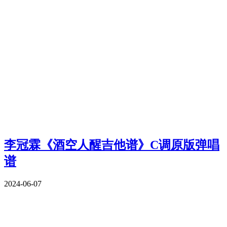
李冠霖《酒空人醒吉他谱》C调原版弹唱
谱
2024-06-07