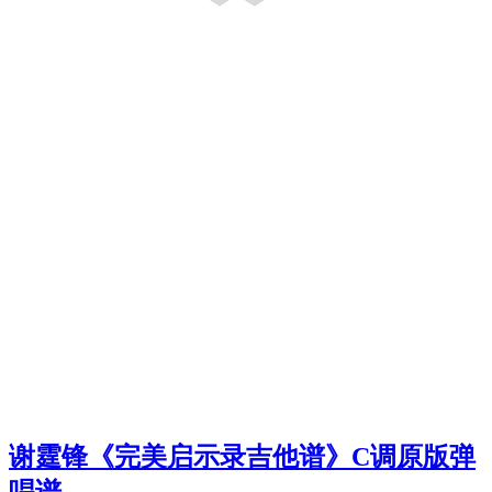
谢霆锋《完美启示录吉他谱》C调原版弹