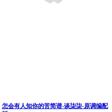
怎会有人知你的苦简谱-谈柒柒-原调编配