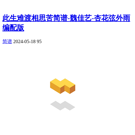
此生难渡相思苦简谱-魏佳艺-杏花弦外雨
编配版
简谱
2024-05-18
95