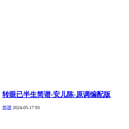
转眼已半生简谱-安儿陈-原调编配版
简谱
2024-05-17
93