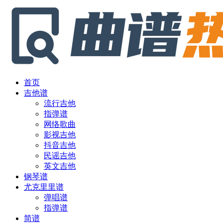
首页
吉他谱
流行吉他
指弹谱
网络歌曲
影视吉他
抖音吉他
民谣吉他
英文吉他
钢琴谱
尤克里里谱
弹唱谱
指弹谱
简谱