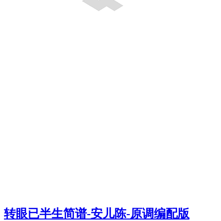
转眼已半生简谱-安儿陈-原调编配版