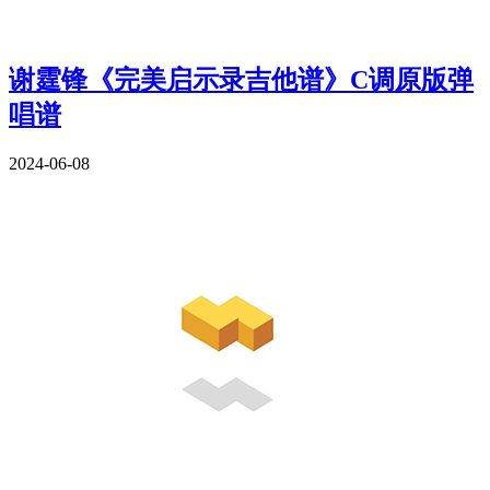
谢霆锋《完美启示录吉他谱》C调原版弹
唱谱
2024-06-08