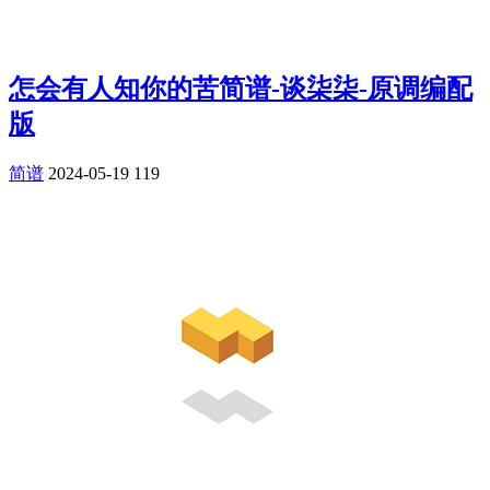
怎会有人知你的苦简谱-谈柒柒-原调编配
版
简谱
2024-05-19
119