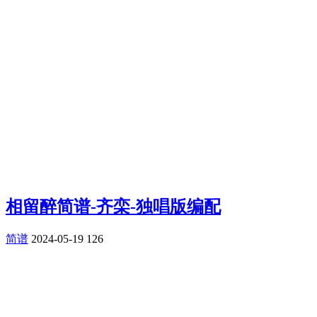
相留醉简谱-齐栾-独唱版编配
简谱
2024-05-19
126