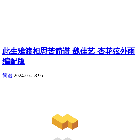
此生难渡相思苦简谱-魏佳艺-杏花弦外雨
编配版
简谱
2024-05-18
95