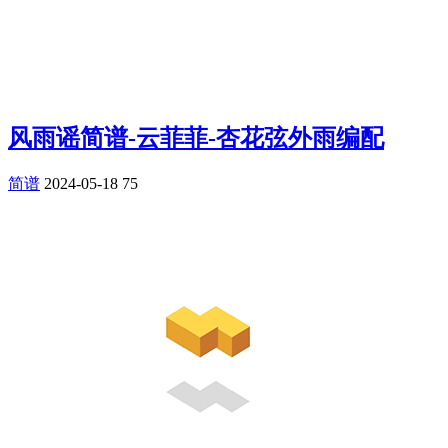
风雨谣简谱-云菲菲-杏花弦外雨编配
简谱
2024-05-18
75