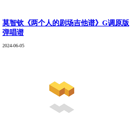
莫智钦《两个人的剧场吉他谱》G调原版
弹唱谱
2024-06-05