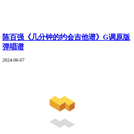
陈百强《几分钟的约会吉他谱》G调原版
弹唱谱
2024-06-07