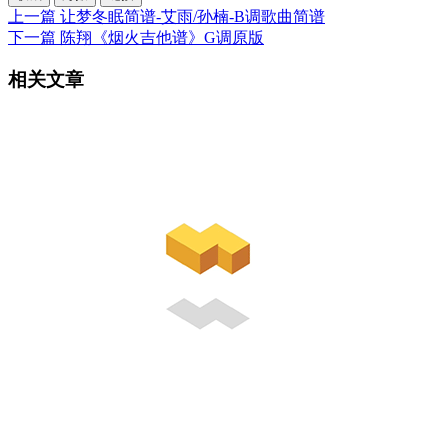
上一篇
让梦冬眠简谱-艾雨/孙楠-B调歌曲简谱
下一篇
陈翔《烟火吉他谱》G调原版
相关文章