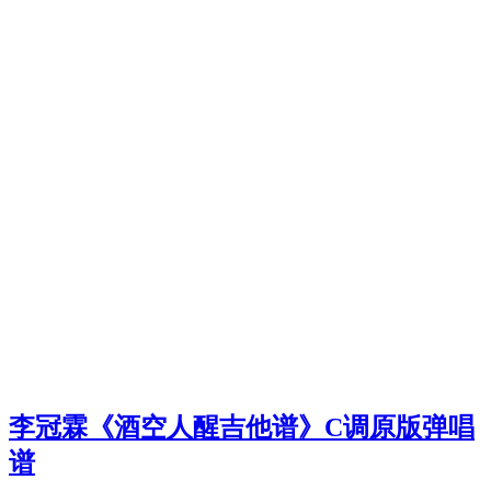
李冠霖《酒空人醒吉他谱》C调原版弹唱
谱