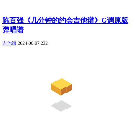
陈百强《几分钟的约会吉他谱》G调原版
弹唱谱
吉他谱
2024-06-07
232