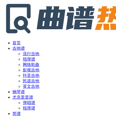
首页
吉他谱
流行吉他
指弹谱
网络歌曲
影视吉他
抖音吉他
民谣吉他
英文吉他
钢琴谱
尤克里里谱
弹唱谱
指弹谱
简谱