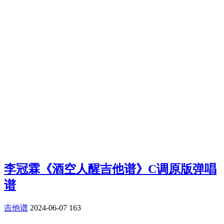
李冠霖《酒空人醒吉他谱》C调原版弹唱
谱
吉他谱
2024-06-07
163