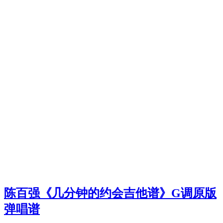
陈百强《几分钟的约会吉他谱》G调原版
弹唱谱