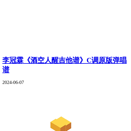
李冠霖《酒空人醒吉他谱》C调原版弹唱
谱
2024-06-07