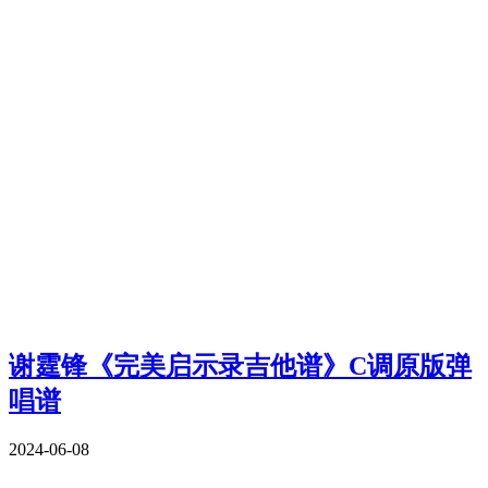
谢霆锋《完美启示录吉他谱》C调原版弹
唱谱
2024-06-08