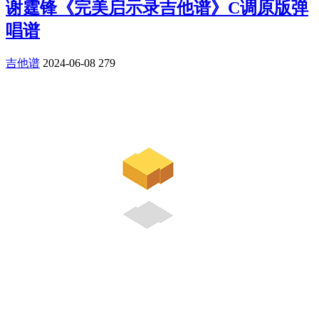
谢霆锋《完美启示录吉他谱》C调原版弹
唱谱
吉他谱
2024-06-08
279