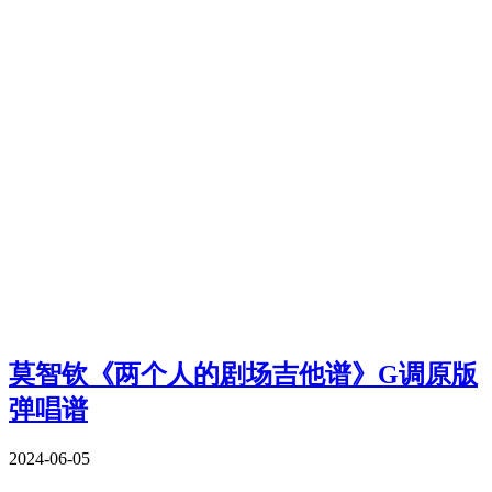
莫智钦《两个人的剧场吉他谱》G调原版
弹唱谱
2024-06-05