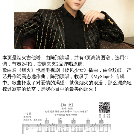
本页是烟火吉他谱，由陈翔演唱，共有3页高清图谱，选用G
调，节奏2/4拍，变调夹夹2品弹唱原调。
歌曲名《烟火》也是电视剧《旋风少女》插曲，由金玟岐、严
艺丹作词高志远作曲，陈翔演唱，收录于《MyStage》专辑
中。歌曲抒发了对爱情的渴望，就像烟火的浪漫，那么漂亮轻
掠过寂静的长空，是我心目中的最美的烟火！