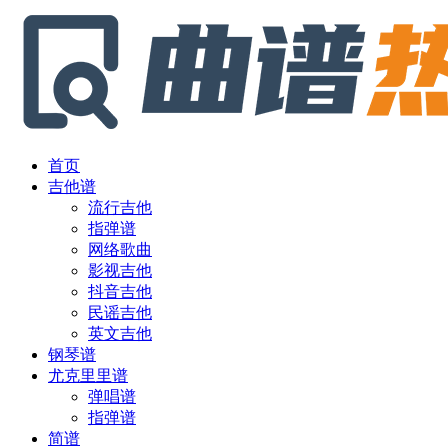
首页
吉他谱
流行吉他
指弹谱
网络歌曲
影视吉他
抖音吉他
民谣吉他
英文吉他
钢琴谱
尤克里里谱
弹唱谱
指弹谱
简谱