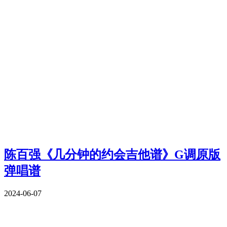
陈百强《几分钟的约会吉他谱》G调原版
弹唱谱
2024-06-07