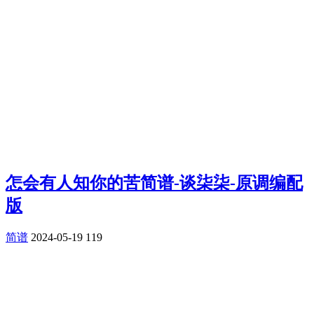
怎会有人知你的苦简谱-谈柒柒-原调编配
版
简谱
2024-05-19
119