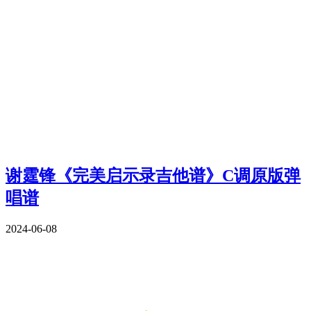
谢霆锋《完美启示录吉他谱》C调原版弹
唱谱
2024-06-08