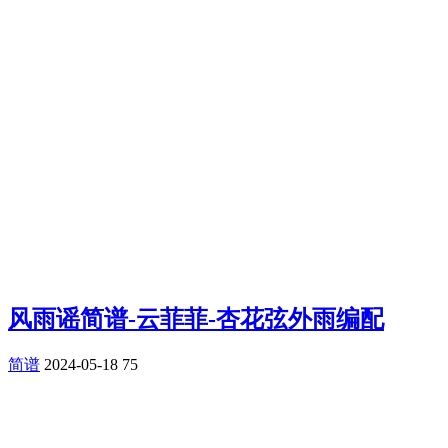
风雨谣简谱-云菲菲-杏花弦外雨编配
简谱
2024-05-18
75