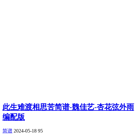
此生难渡相思苦简谱-魏佳艺-杏花弦外雨
编配版
简谱
2024-05-18
95