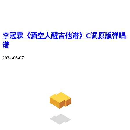
李冠霖《酒空人醒吉他谱》C调原版弹唱
谱
2024-06-07