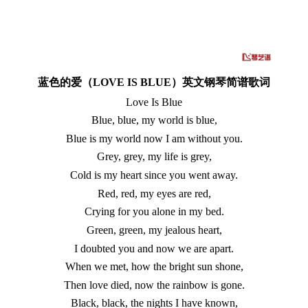
蓝色的爱（LOVE IS BLUE）英文钢琴简谱歌词
Love Is Blue
Blue, blue, my world is blue,
Blue is my world now I am without you.
Grey, grey, my life is grey,
Cold is my heart since you went away.
Red, red, my eyes are red,
Crying for you alone in my bed.
Green, green, my jealous heart,
I doubted you and now we are apart.
When we met, how the bright sun shone,
Then love died, now the rainbow is gone.
Black, black, the nights I have known,