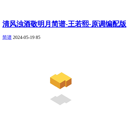
清风浊酒敬明月简谱-王若熙-原调编配版
简谱
2024-05-19
85