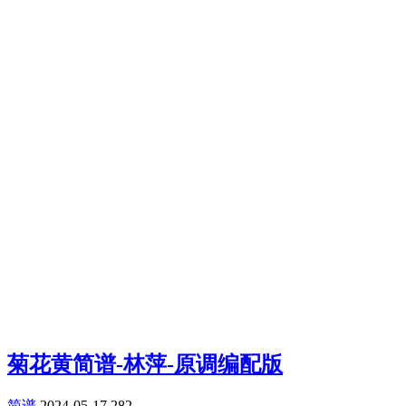
菊花黄简谱-林萍-原调编配版
简谱
2024-05-17
282