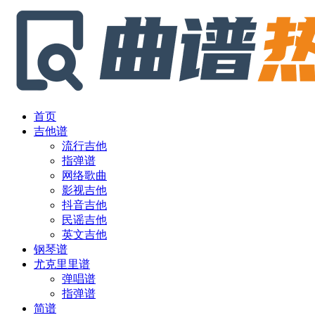
首页
吉他谱
流行吉他
指弹谱
网络歌曲
影视吉他
抖音吉他
民谣吉他
英文吉他
钢琴谱
尤克里里谱
弹唱谱
指弹谱
简谱