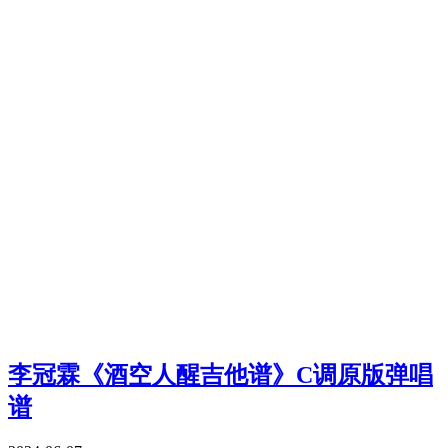
李冠霖《酒空人醒吉他谱》C调原版弹唱
谱