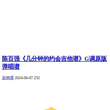
陈百强《几分钟的约会吉他谱》G调原版
弹唱谱
吉他谱
2024-06-07
232