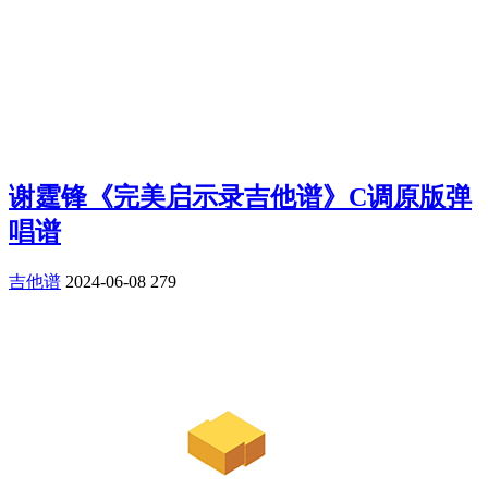
谢霆锋《完美启示录吉他谱》C调原版弹
唱谱
吉他谱
2024-06-08
279