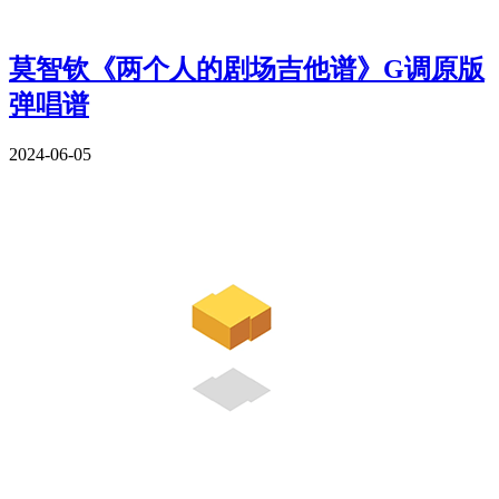
莫智钦《两个人的剧场吉他谱》G调原版
弹唱谱
2024-06-05