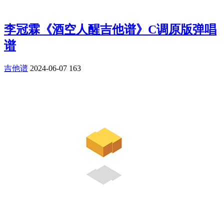
李冠霖《酒空人醒吉他谱》C调原版弹唱
谱
吉他谱
2024-06-07
163