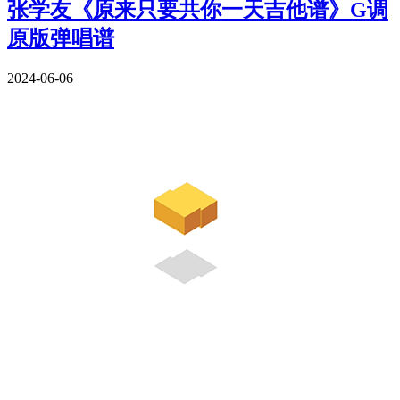
张学友《原来只要共你一天吉他谱》G调
原版弹唱谱
2024-06-06