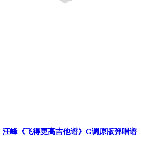
汪峰《飞得更高吉他谱》G调原版弹唱谱