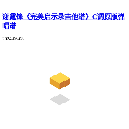
谢霆锋《完美启示录吉他谱》C调原版弹
唱谱
2024-06-08