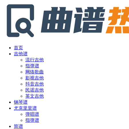
首页
吉他谱
流行吉他
指弹谱
网络歌曲
影视吉他
抖音吉他
民谣吉他
英文吉他
钢琴谱
尤克里里谱
弹唱谱
指弹谱
简谱