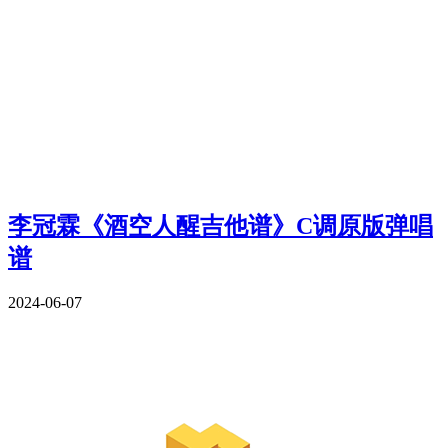
李冠霖《酒空人醒吉他谱》C调原版弹唱
谱
2024-06-07