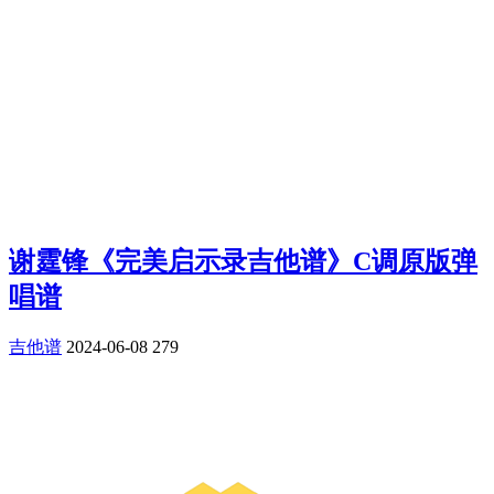
谢霆锋《完美启示录吉他谱》C调原版弹
唱谱
吉他谱
2024-06-08
279