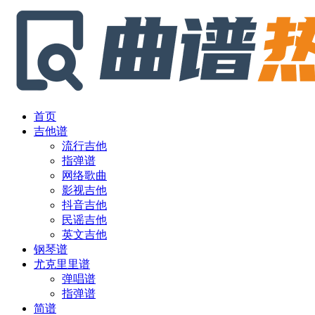
首页
吉他谱
流行吉他
指弹谱
网络歌曲
影视吉他
抖音吉他
民谣吉他
英文吉他
钢琴谱
尤克里里谱
弹唱谱
指弹谱
简谱