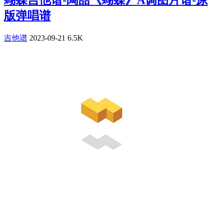
蝴蝶吉他谱-陶喆《蝴蝶》A调图片谱-原
版弹唱谱
吉他谱
2023-09-21
6.5K