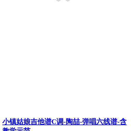
小镇姑娘吉他谱C调-陶喆-弹唱六线谱-含