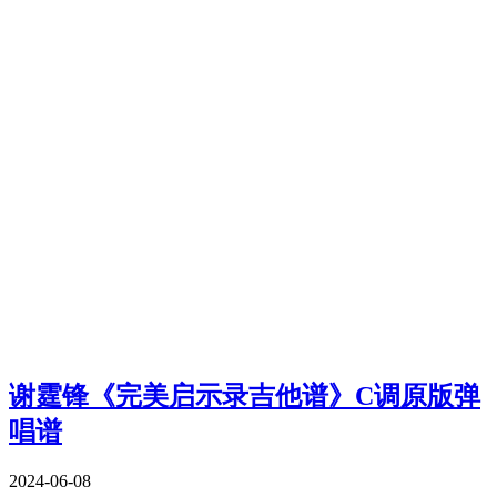
谢霆锋《完美启示录吉他谱》C调原版弹
唱谱
2024-06-08