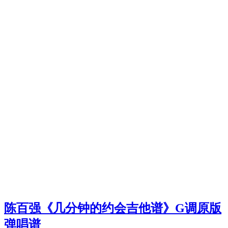
陈百强《几分钟的约会吉他谱》G调原版
弹唱谱