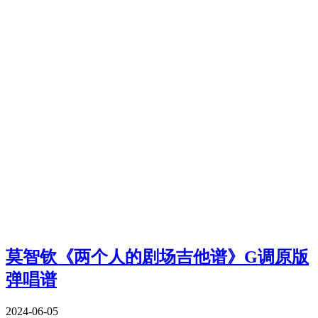
莫智钦《两个人的剧场吉他谱》G调原版
弹唱谱
2024-06-05