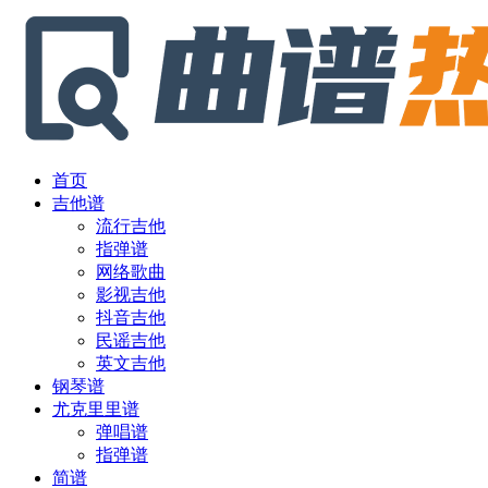
首页
吉他谱
流行吉他
指弹谱
网络歌曲
影视吉他
抖音吉他
民谣吉他
英文吉他
钢琴谱
尤克里里谱
弹唱谱
指弹谱
简谱