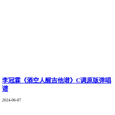
李冠霖《酒空人醒吉他谱》C调原版弹唱
谱
2024-06-07