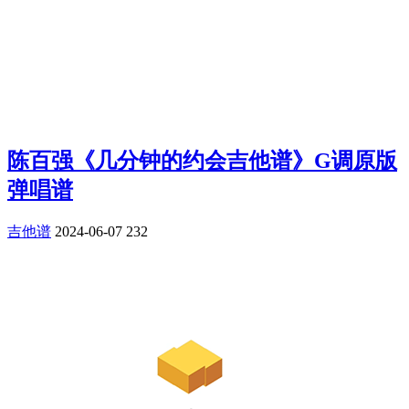
陈百强《几分钟的约会吉他谱》G调原版
弹唱谱
吉他谱
2024-06-07
232