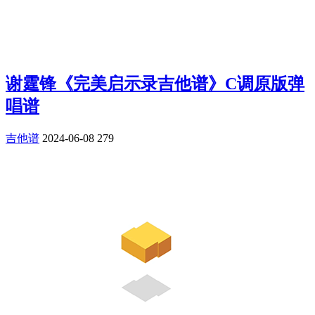
谢霆锋《完美启示录吉他谱》C调原版弹
唱谱
吉他谱
2024-06-08
279