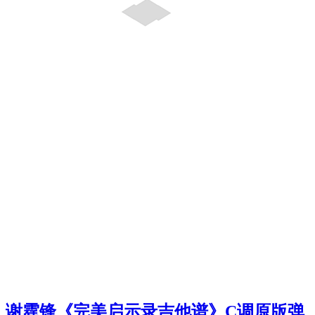
谢霆锋《完美启示录吉他谱》C调原版弹