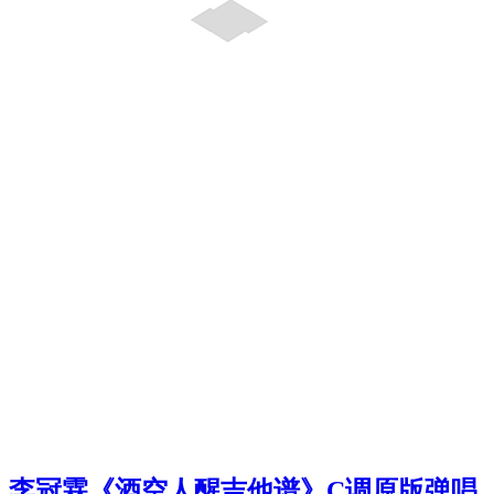
李冠霖《酒空人醒吉他谱》C调原版弹唱