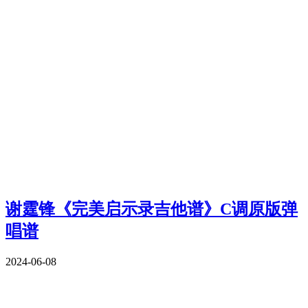
谢霆锋《完美启示录吉他谱》C调原版弹
唱谱
2024-06-08