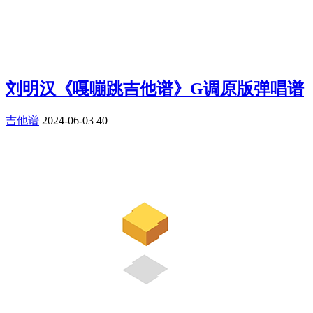
刘明汉《嘎嘣跳吉他谱》G调原版弹唱谱
吉他谱
2024-06-03
40