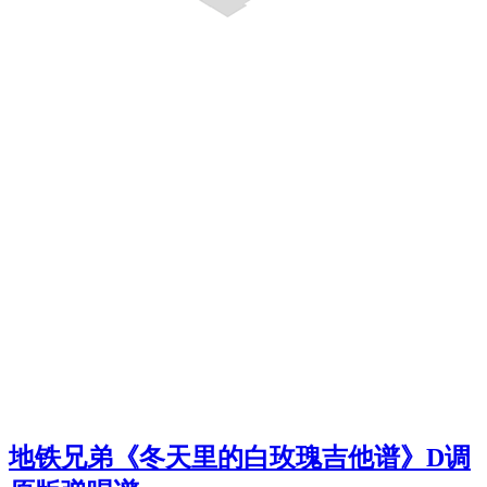
地铁兄弟《冬天里的白玫瑰吉他谱》D调