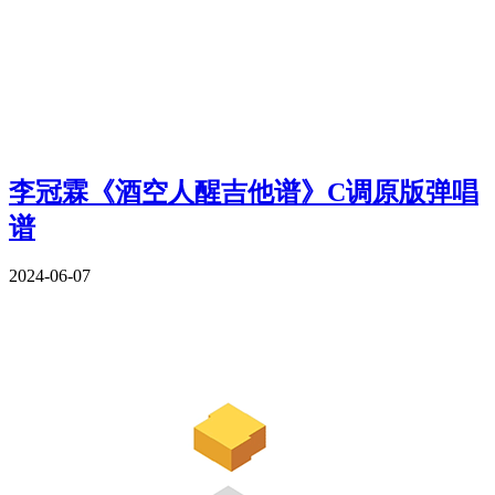
李冠霖《酒空人醒吉他谱》C调原版弹唱
谱
2024-06-07