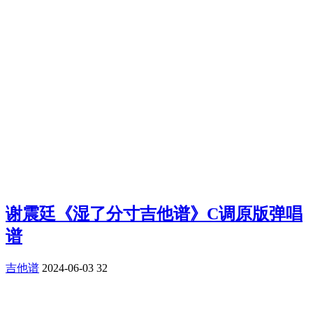
谢震廷《湿了分寸吉他谱》C调原版弹唱
谱
吉他谱
2024-06-03
32