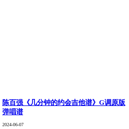
陈百强《几分钟的约会吉他谱》G调原版
弹唱谱
2024-06-07