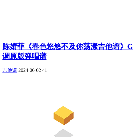
陈婧菲《春色悠悠不及你荡漾吉他谱》G
调原版弹唱谱
吉他谱
2024-06-02
41