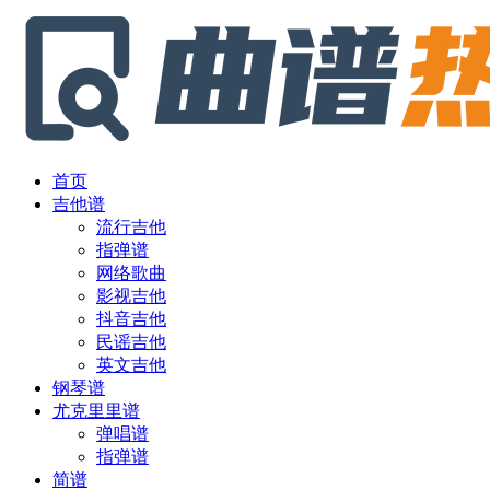
首页
吉他谱
流行吉他
指弹谱
网络歌曲
影视吉他
抖音吉他
民谣吉他
英文吉他
钢琴谱
尤克里里谱
弹唱谱
指弹谱
简谱