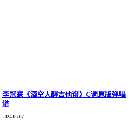
李冠霖《酒空人醒吉他谱》C调原版弹唱
谱
2024-06-07