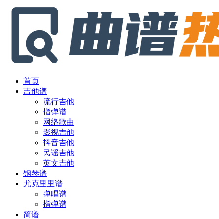
首页
吉他谱
流行吉他
指弹谱
网络歌曲
影视吉他
抖音吉他
民谣吉他
英文吉他
钢琴谱
尤克里里谱
弹唱谱
指弹谱
简谱