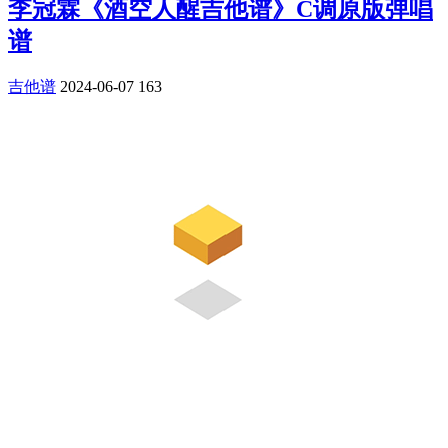
李冠霖《酒空人醒吉他谱》C调原版弹唱
谱
吉他谱
2024-06-07
163