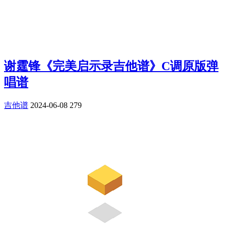
谢霆锋《完美启示录吉他谱》C调原版弹
唱谱
吉他谱
2024-06-08
279