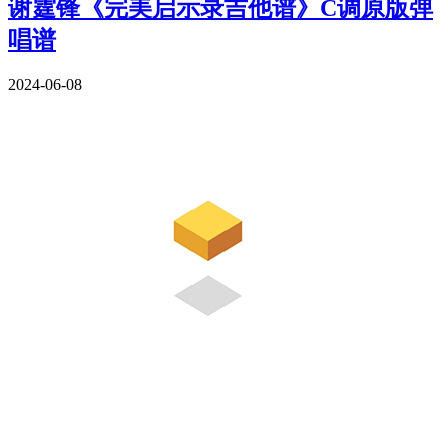
谢霆锋《完美启示录吉他谱》C调原版弹
唱谱
2024-06-08