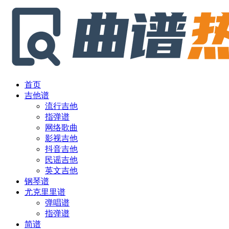
首页
吉他谱
流行吉他
指弹谱
网络歌曲
影视吉他
抖音吉他
民谣吉他
英文吉他
钢琴谱
尤克里里谱
弹唱谱
指弹谱
简谱