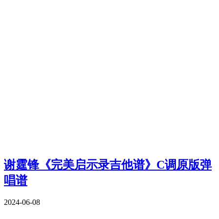
谢霆锋《完美启示录吉他谱》C调原版弹
唱谱
2024-06-08