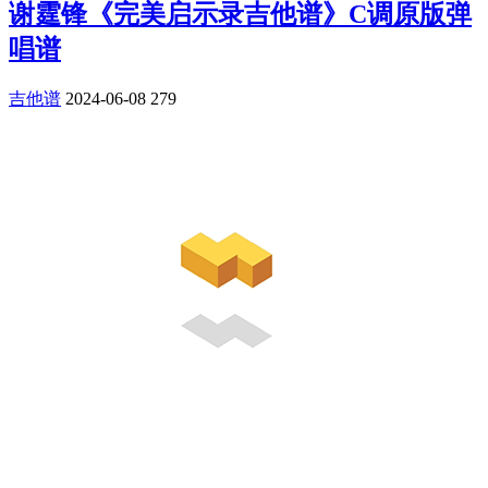
谢霆锋《完美启示录吉他谱》C调原版弹
唱谱
吉他谱
2024-06-08
279