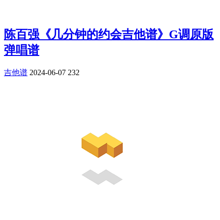
陈百强《几分钟的约会吉他谱》G调原版
弹唱谱
吉他谱
2024-06-07
232