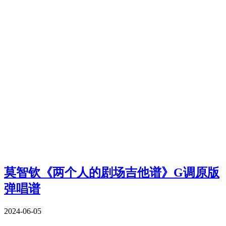
莫智钦《两个人的剧场吉他谱》G调原版
弹唱谱
2024-06-05