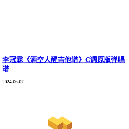
李冠霖《酒空人醒吉他谱》C调原版弹唱
谱
2024-06-07