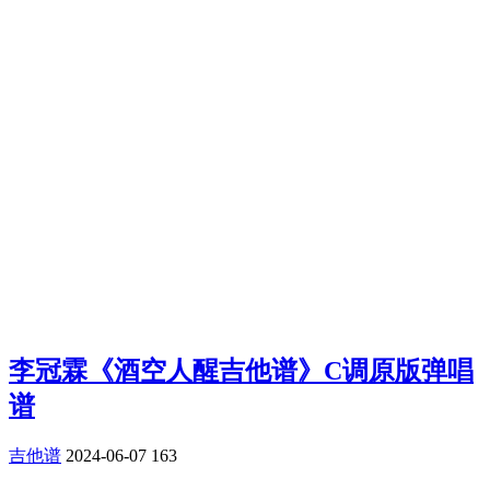
李冠霖《酒空人醒吉他谱》C调原版弹唱
谱
吉他谱
2024-06-07
163