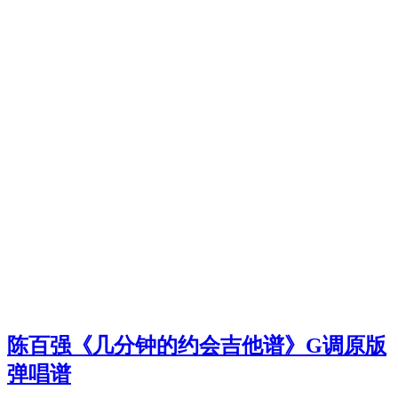
陈百强《几分钟的约会吉他谱》G调原版
弹唱谱