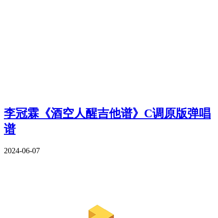
李冠霖《酒空人醒吉他谱》C调原版弹唱
谱
2024-06-07