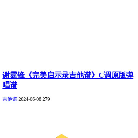
谢霆锋《完美启示录吉他谱》C调原版弹
唱谱
吉他谱
2024-06-08
279