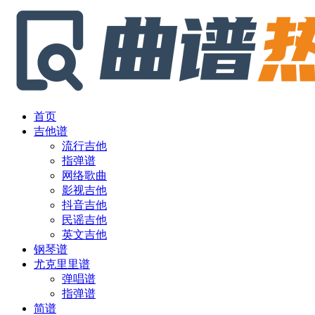
首页
吉他谱
流行吉他
指弹谱
网络歌曲
影视吉他
抖音吉他
民谣吉他
英文吉他
钢琴谱
尤克里里谱
弹唱谱
指弹谱
简谱