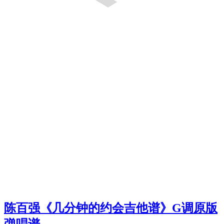
陈百强《几分钟的约会吉他谱》G调原版
弹唱谱