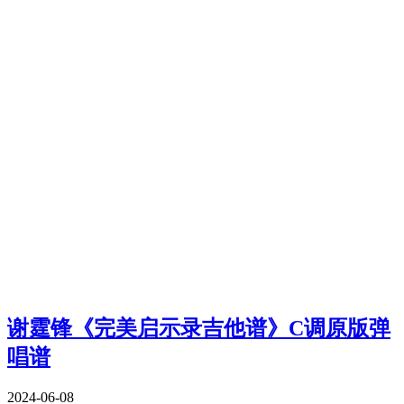
谢霆锋《完美启示录吉他谱》C调原版弹
唱谱
2024-06-08