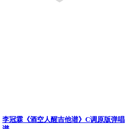
李冠霖《酒空人醒吉他谱》C调原版弹唱
谱