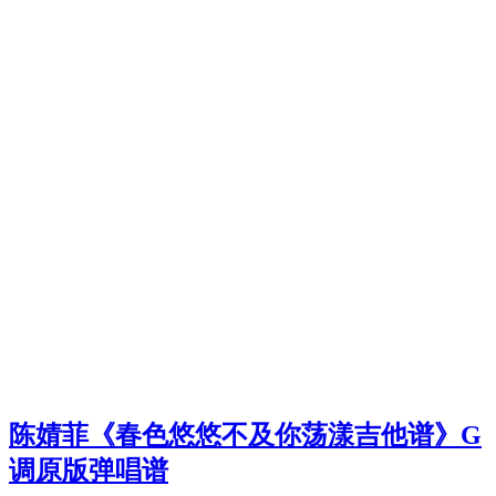
陈婧菲《春色悠悠不及你荡漾吉他谱》G
调原版弹唱谱