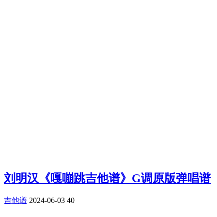
刘明汉《嘎嘣跳吉他谱》G调原版弹唱谱
吉他谱
2024-06-03
40