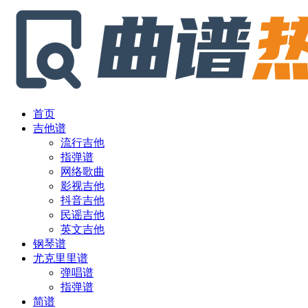
首页
吉他谱
流行吉他
指弹谱
网络歌曲
影视吉他
抖音吉他
民谣吉他
英文吉他
钢琴谱
尤克里里谱
弹唱谱
指弹谱
简谱