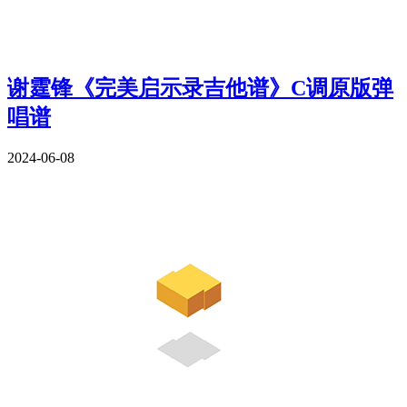
谢霆锋《完美启示录吉他谱》C调原版弹
唱谱
2024-06-08