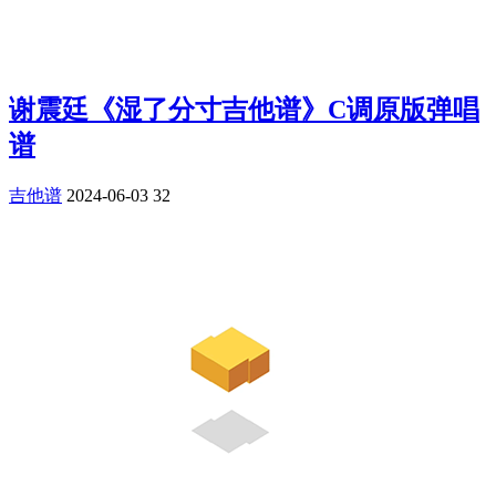
谢震廷《湿了分寸吉他谱》C调原版弹唱
谱
吉他谱
2024-06-03
32