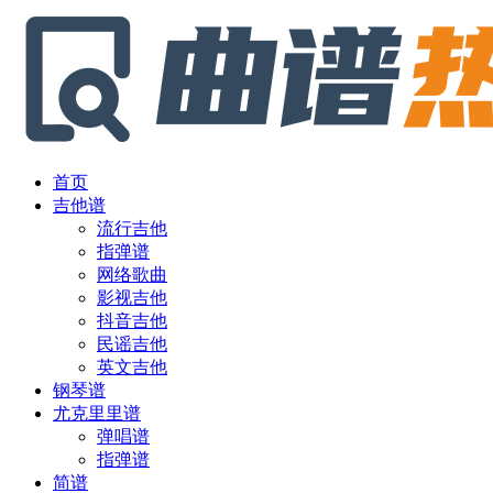
首页
吉他谱
流行吉他
指弹谱
网络歌曲
影视吉他
抖音吉他
民谣吉他
英文吉他
钢琴谱
尤克里里谱
弹唱谱
指弹谱
简谱