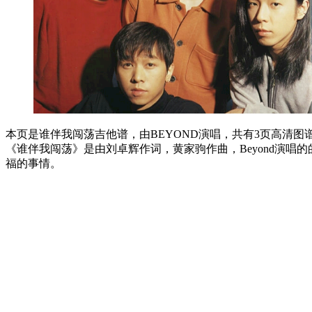
本页是谁伴我闯荡吉他谱，由BEYOND演唱，共有3页高清图
《谁伴我闯荡》是由刘卓辉作词，黄家驹作曲，Beyond演
福的事情。