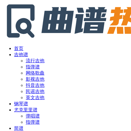
首页
吉他谱
流行吉他
指弹谱
网络歌曲
影视吉他
抖音吉他
民谣吉他
英文吉他
钢琴谱
尤克里里谱
弹唱谱
指弹谱
简谱