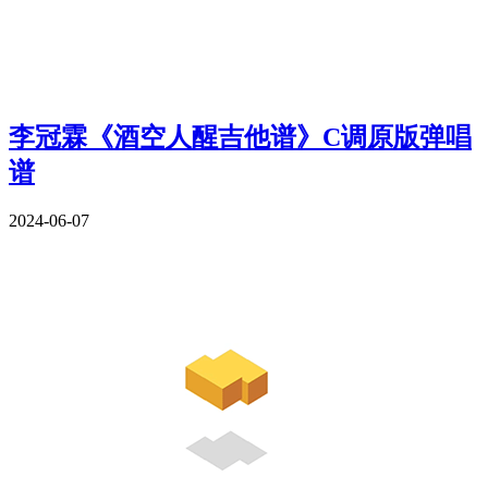
李冠霖《酒空人醒吉他谱》C调原版弹唱
谱
2024-06-07