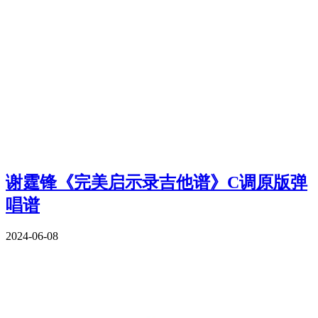
谢霆锋《完美启示录吉他谱》C调原版弹
唱谱
2024-06-08