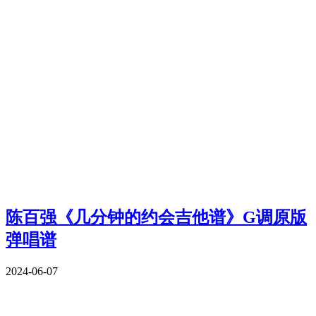
陈百强《几分钟的约会吉他谱》G调原版
弹唱谱
2024-06-07