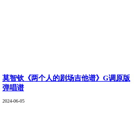
莫智钦《两个人的剧场吉他谱》G调原版
弹唱谱
2024-06-05