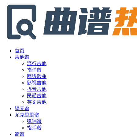
首页
吉他谱
流行吉他
指弹谱
网络歌曲
影视吉他
抖音吉他
民谣吉他
英文吉他
钢琴谱
尤克里里谱
弹唱谱
指弹谱
简谱