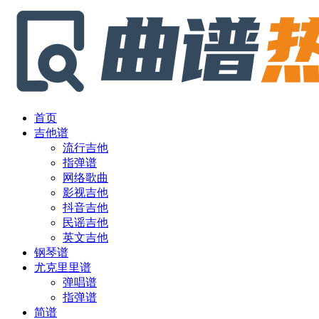
首页
吉他谱
流行吉他
指弹谱
网络歌曲
影视吉他
抖音吉他
民谣吉他
英文吉他
钢琴谱
尤克里里谱
弹唱谱
指弹谱
简谱