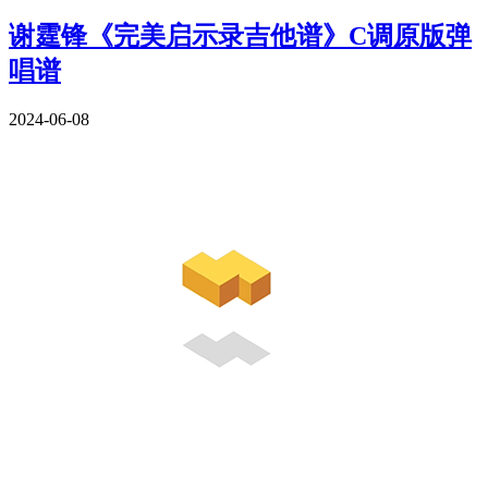
谢霆锋《完美启示录吉他谱》C调原版弹
唱谱
2024-06-08