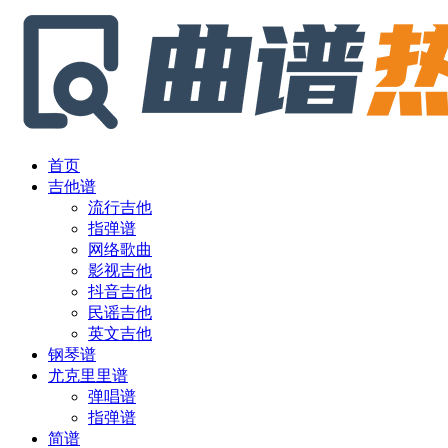
首页
吉他谱
流行吉他
指弹谱
网络歌曲
影视吉他
抖音吉他
民谣吉他
英文吉他
钢琴谱
尤克里里谱
弹唱谱
指弹谱
简谱