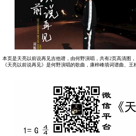
本页是天亮以前说再见吉他谱，由何野演唱，共有2页高清图，选
《天亮以前说再见》是何野演唱的歌曲，康梓峰填词谱曲、王