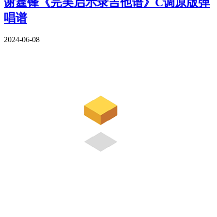
谢霆锋《完美启示录吉他谱》C调原版弹
唱谱
2024-06-08