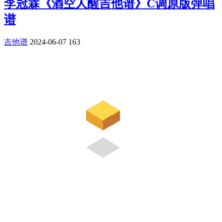
李冠霖《酒空人醒吉他谱》C调原版弹唱
谱
吉他谱
2024-06-07
163