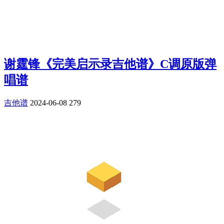
谢霆锋《完美启示录吉他谱》C调原版弹
唱谱
吉他谱
2024-06-08
279