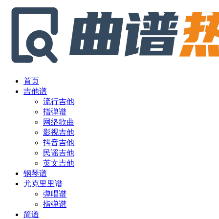
首页
吉他谱
流行吉他
指弹谱
网络歌曲
影视吉他
抖音吉他
民谣吉他
英文吉他
钢琴谱
尤克里里谱
弹唱谱
指弹谱
简谱