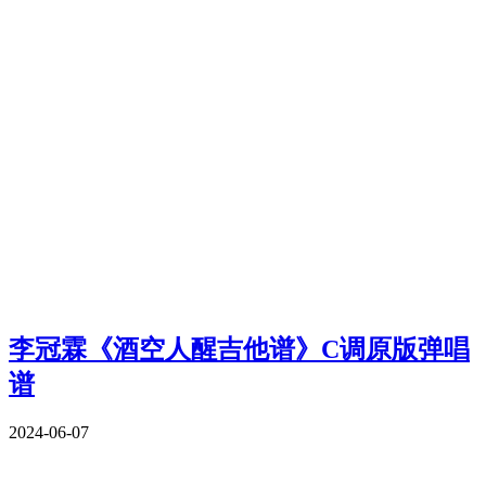
李冠霖《酒空人醒吉他谱》C调原版弹唱
谱
2024-06-07