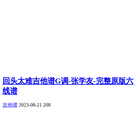
回头太难吉他谱G调-张学友-完整原版六
线谱
吉他谱
2023-08-21
208