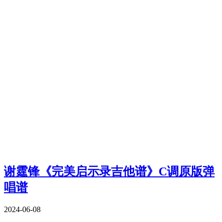
谢霆锋《完美启示录吉他谱》C调原版弹
唱谱
2024-06-08