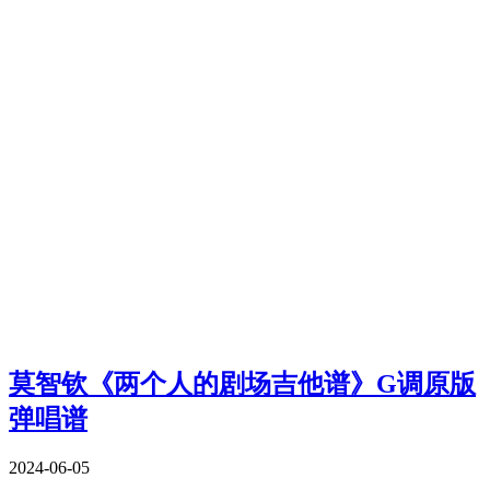
莫智钦《两个人的剧场吉他谱》G调原版
弹唱谱
2024-06-05