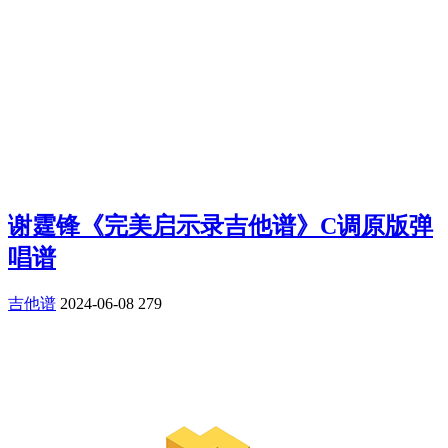
谢霆锋《完美启示录吉他谱》C调原版弹
唱谱
吉他谱
2024-06-08
279