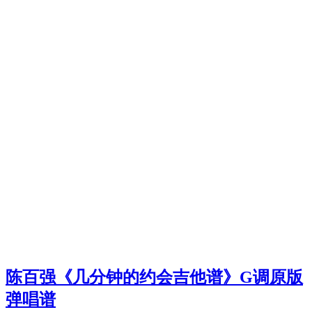
陈百强《几分钟的约会吉他谱》G调原版
弹唱谱