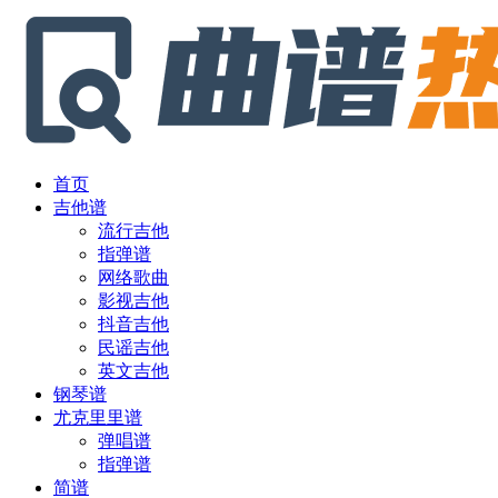
首页
吉他谱
流行吉他
指弹谱
网络歌曲
影视吉他
抖音吉他
民谣吉他
英文吉他
钢琴谱
尤克里里谱
弹唱谱
指弹谱
简谱