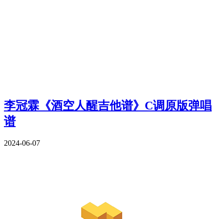
李冠霖《酒空人醒吉他谱》C调原版弹唱
谱
2024-06-07