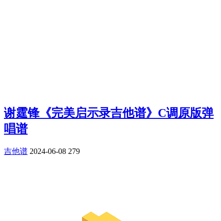
谢霆锋《完美启示录吉他谱》C调原版弹
唱谱
吉他谱
2024-06-08
279