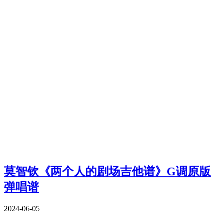
莫智钦《两个人的剧场吉他谱》G调原版
弹唱谱
2024-06-05