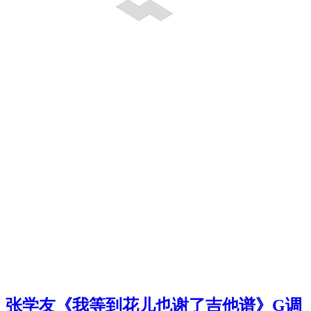
张学友《我等到花儿也谢了吉他谱》G调