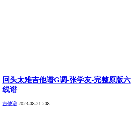
回头太难吉他谱G调-张学友-完整原版六
线谱
吉他谱
2023-08-21
208