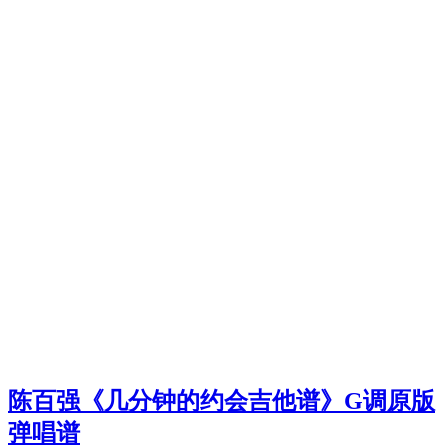
陈百强《几分钟的约会吉他谱》G调原版
弹唱谱