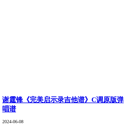
谢霆锋《完美启示录吉他谱》C调原版弹
唱谱
2024-06-08