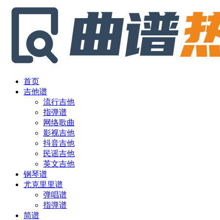
首页
吉他谱
流行吉他
指弹谱
网络歌曲
影视吉他
抖音吉他
民谣吉他
英文吉他
钢琴谱
尤克里里谱
弹唱谱
指弹谱
简谱