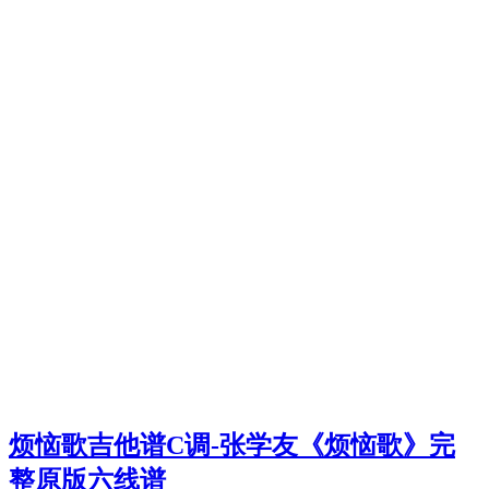
烦恼歌吉他谱C调-张学友《烦恼歌》完
整原版六线谱