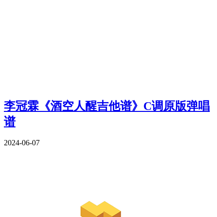
李冠霖《酒空人醒吉他谱》C调原版弹唱
谱
2024-06-07