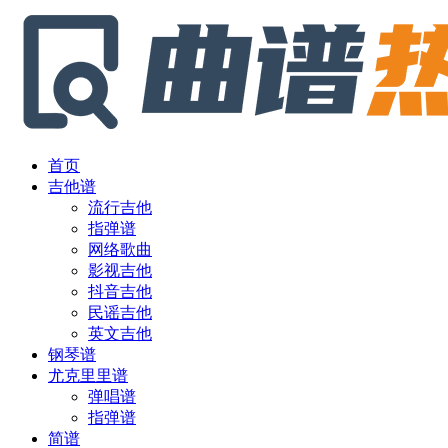
首页
吉他谱
流行吉他
指弹谱
网络歌曲
影视吉他
抖音吉他
民谣吉他
英文吉他
钢琴谱
尤克里里谱
弹唱谱
指弹谱
简谱