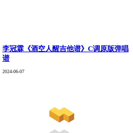
李冠霖《酒空人醒吉他谱》C调原版弹唱
谱
2024-06-07