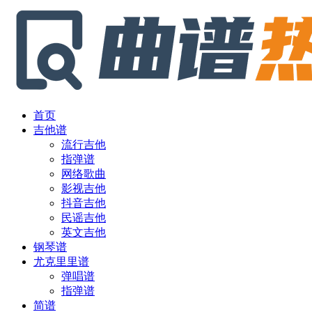
首页
吉他谱
流行吉他
指弹谱
网络歌曲
影视吉他
抖音吉他
民谣吉他
英文吉他
钢琴谱
尤克里里谱
弹唱谱
指弹谱
简谱