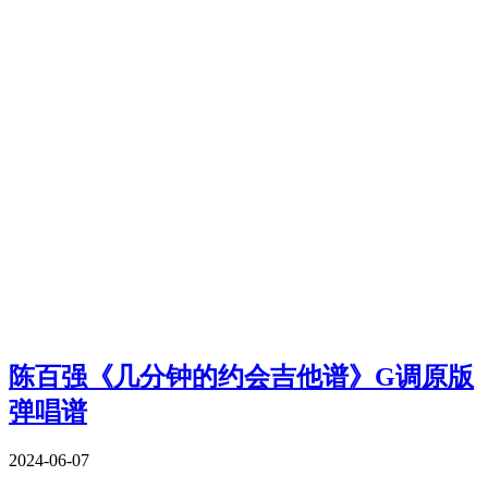
陈百强《几分钟的约会吉他谱》G调原版
弹唱谱
2024-06-07