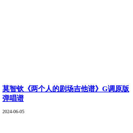
莫智钦《两个人的剧场吉他谱》G调原版
弹唱谱
2024-06-05