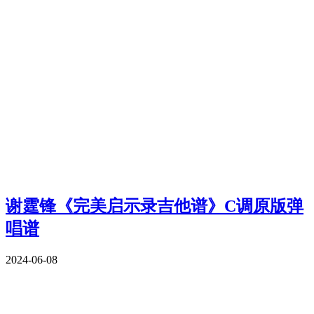
谢霆锋《完美启示录吉他谱》C调原版弹
唱谱
2024-06-08