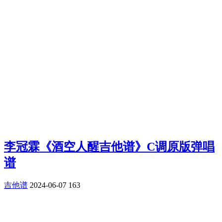
李冠霖《酒空人醒吉他谱》C调原版弹唱
谱
吉他谱
2024-06-07
163