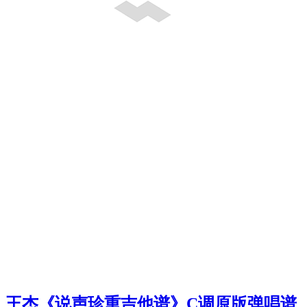
王杰《说声珍重吉他谱》C调原版弹唱谱