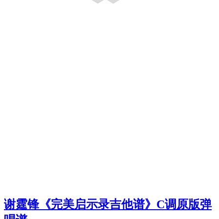
谢霆锋《完美启示录吉他谱》C调原版弹