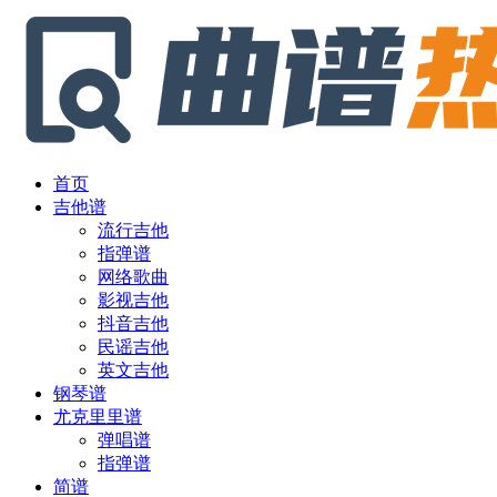
首页
吉他谱
流行吉他
指弹谱
网络歌曲
影视吉他
抖音吉他
民谣吉他
英文吉他
钢琴谱
尤克里里谱
弹唱谱
指弹谱
简谱