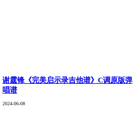
谢霆锋《完美启示录吉他谱》C调原版弹
唱谱
2024-06-08