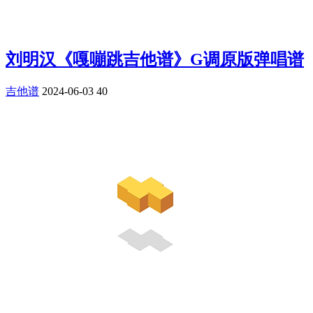
刘明汉《嘎嘣跳吉他谱》G调原版弹唱谱
吉他谱
2024-06-03
40