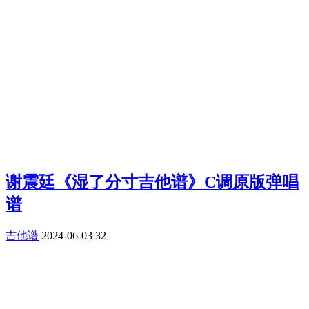
谢震廷《湿了分寸吉他谱》C调原版弹唱
谱
吉他谱
2024-06-03
32