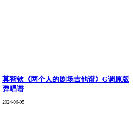
莫智钦《两个人的剧场吉他谱》G调原版
弹唱谱
2024-06-05