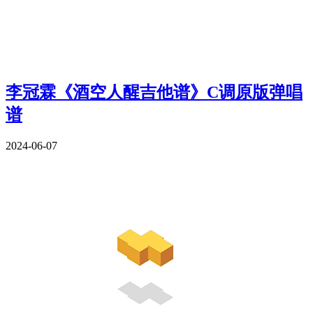
李冠霖《酒空人醒吉他谱》C调原版弹唱
谱
2024-06-07