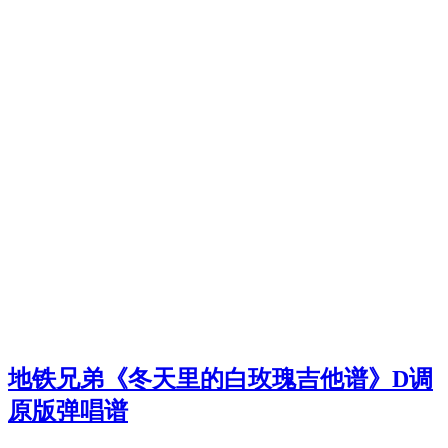
地铁兄弟《冬天里的白玫瑰吉他谱》D调
原版弹唱谱