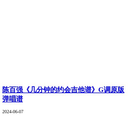
陈百强《几分钟的约会吉他谱》G调原版
弹唱谱
2024-06-07