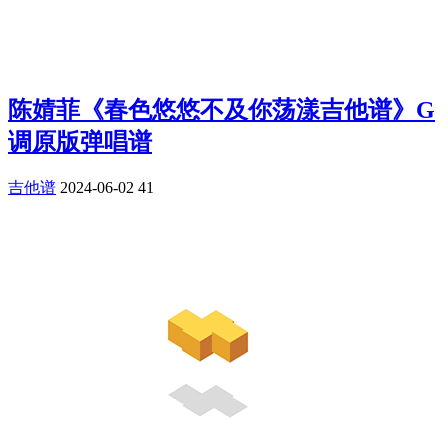
陈婧菲《春色悠悠不及你荡漾吉他谱》G
调原版弹唱谱
吉他谱
2024-06-02
41