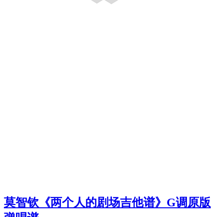
莫智钦《两个人的剧场吉他谱》G调原版