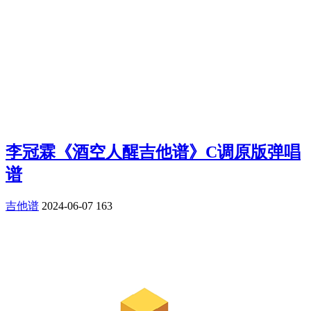
李冠霖《酒空人醒吉他谱》C调原版弹唱
谱
吉他谱
2024-06-07
163