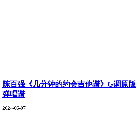
陈百强《几分钟的约会吉他谱》G调原版
弹唱谱
2024-06-07