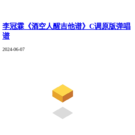
李冠霖《酒空人醒吉他谱》C调原版弹唱
谱
2024-06-07