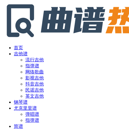
首页
吉他谱
流行吉他
指弹谱
网络歌曲
影视吉他
抖音吉他
民谣吉他
英文吉他
钢琴谱
尤克里里谱
弹唱谱
指弹谱
简谱