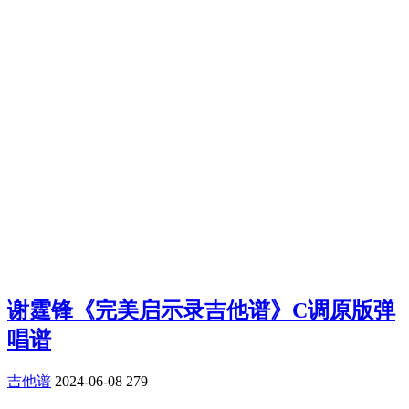
谢霆锋《完美启示录吉他谱》C调原版弹
唱谱
吉他谱
2024-06-08
279