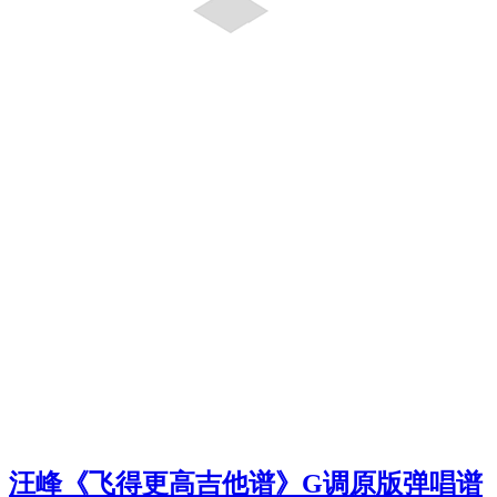
汪峰《飞得更高吉他谱》G调原版弹唱谱