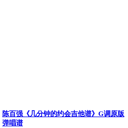
陈百强《几分钟的约会吉他谱》G调原版
弹唱谱