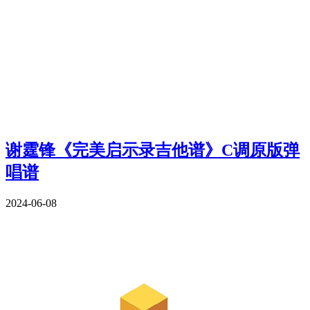
谢霆锋《完美启示录吉他谱》C调原版弹
唱谱
2024-06-08