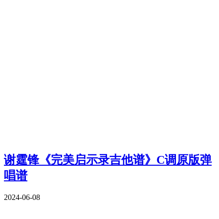
谢霆锋《完美启示录吉他谱》C调原版弹
唱谱
2024-06-08