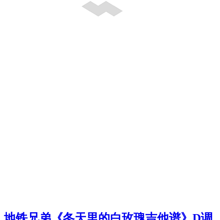
地铁兄弟《冬天里的白玫瑰吉他谱》D调