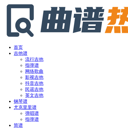
首页
吉他谱
流行吉他
指弹谱
网络歌曲
影视吉他
抖音吉他
民谣吉他
英文吉他
钢琴谱
尤克里里谱
弹唱谱
指弹谱
简谱