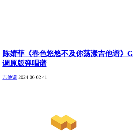
陈婧菲《春色悠悠不及你荡漾吉他谱》G
调原版弹唱谱
吉他谱
2024-06-02
41