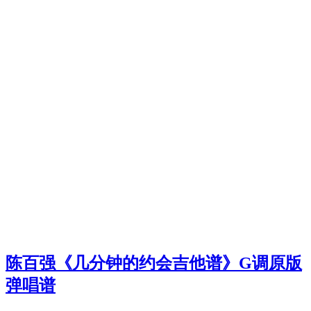
陈百强《几分钟的约会吉他谱》G调原版
弹唱谱