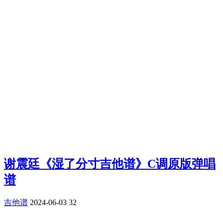
谢震廷《湿了分寸吉他谱》C调原版弹唱
谱
吉他谱
2024-06-03
32