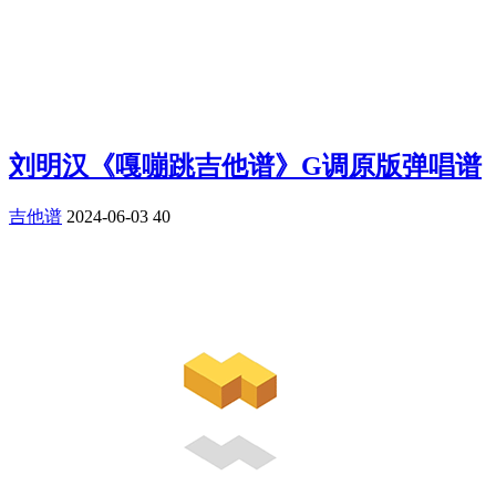
刘明汉《嘎嘣跳吉他谱》G调原版弹唱谱
吉他谱
2024-06-03
40