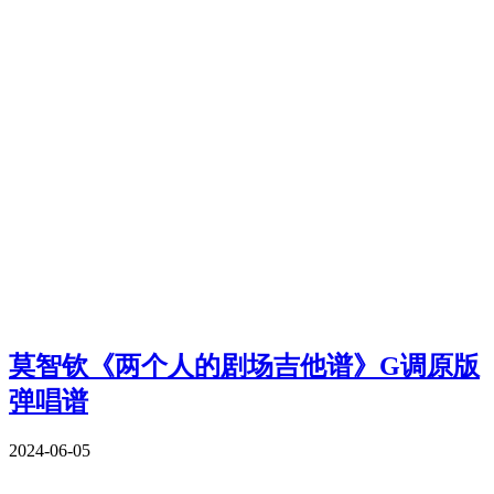
莫智钦《两个人的剧场吉他谱》G调原版
弹唱谱
2024-06-05