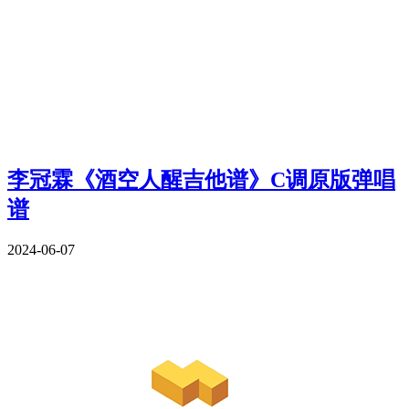
李冠霖《酒空人醒吉他谱》C调原版弹唱
谱
2024-06-07