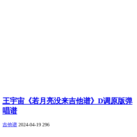
王宇宙《若月亮没来吉他谱》D调原版弹
唱谱
吉他谱
2024-04-19
296