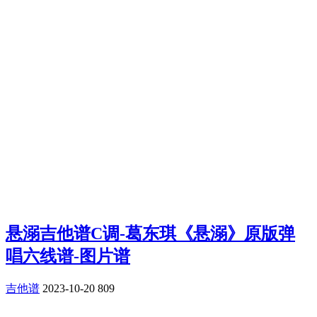
悬溺吉他谱C调-葛东琪《悬溺》原版弹
唱六线谱-图片谱
吉他谱
2023-10-20
809