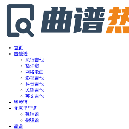
首页
吉他谱
流行吉他
指弹谱
网络歌曲
影视吉他
抖音吉他
民谣吉他
英文吉他
钢琴谱
尤克里里谱
弹唱谱
指弹谱
简谱