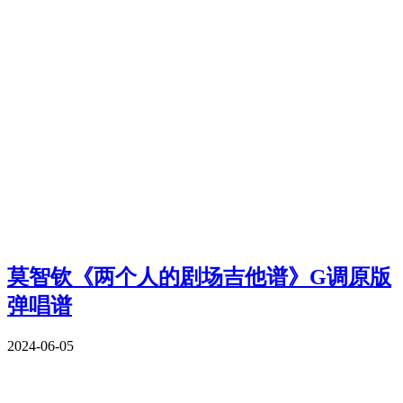
莫智钦《两个人的剧场吉他谱》G调原版
弹唱谱
2024-06-05