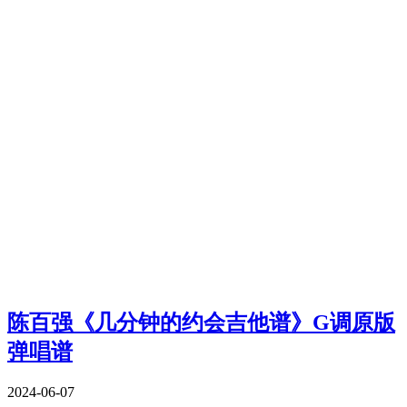
陈百强《几分钟的约会吉他谱》G调原版
弹唱谱
2024-06-07