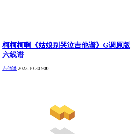
柯柯柯啊《姑娘别哭泣吉他谱》G调原版
六线谱
吉他谱
2023-10-30
900