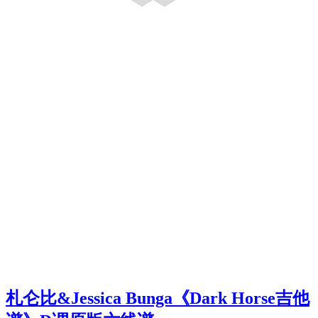
札仑比&Jessica Bunga《Dark Horse吉他