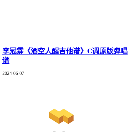
李冠霖《酒空人醒吉他谱》C调原版弹唱
谱
2024-06-07