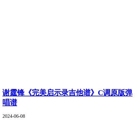
谢霆锋《完美启示录吉他谱》C调原版弹
唱谱
2024-06-08