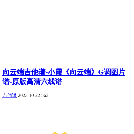
向云端吉他谱-小霞《向云端》G调图片
谱-原版高清六线谱
吉他谱
2023-10-22
563