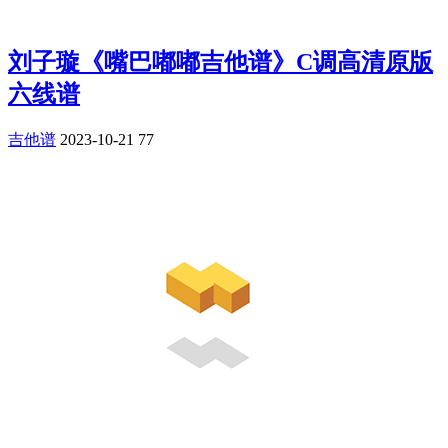
刘子璇《嘴巴嘟嘟吉他谱》C调高清原版
六线谱
吉他谱
2023-10-21
77