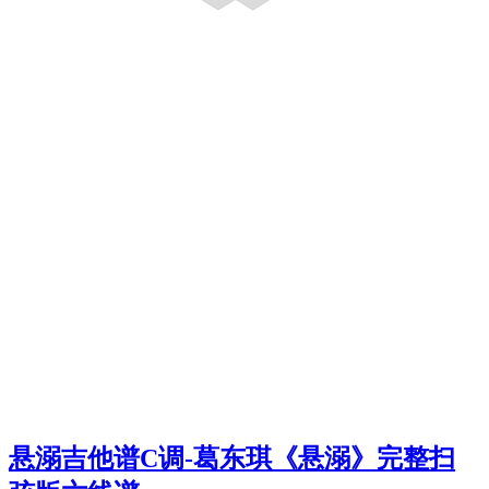
悬溺吉他谱C调-葛东琪《悬溺》完整扫