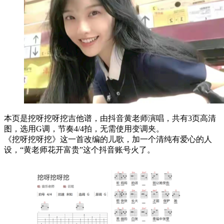
本页是挖呀挖呀挖吉他谱，由抖音黄老师演唱，共有3页高清
图，选用G调，节奏4/4拍，无需使用变调夹。
《挖呀挖呀挖》这一首改编的儿歌，加一个清纯有爱心的人
设，“黄老师花开富贵”这个抖音账号火了。