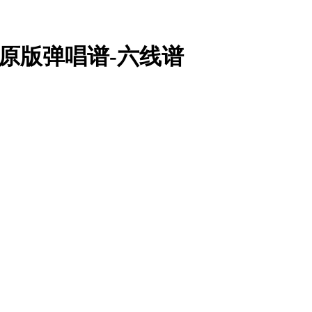
调原版弹唱谱-六线谱