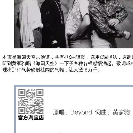
本页是海阔天空吉他谱，共有4张曲谱图，选用C调指法，原调F
听到黄家驹唱《海阔天空》一下子各种各样感悟涌起。歌词成
现出那种气势磅礴壮阔的气魄，让人激情万千。