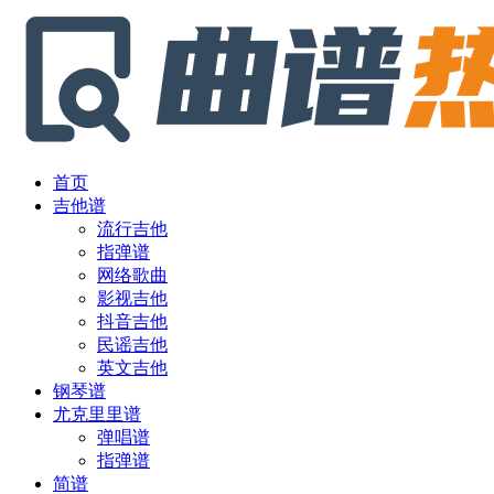
首页
吉他谱
流行吉他
指弹谱
网络歌曲
影视吉他
抖音吉他
民谣吉他
英文吉他
钢琴谱
尤克里里谱
弹唱谱
指弹谱
简谱