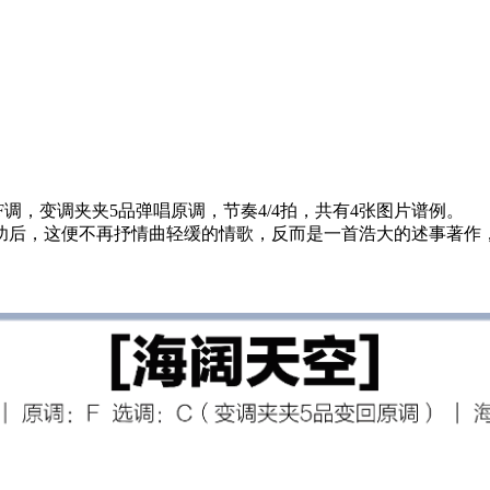
调，变调夹夹5品弹唱原调，节奏4/4拍，共有4张图片谱例。
功后，这便不再抒情曲轻缓的情歌，反而是一首浩大的述事著作