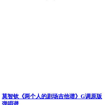
莫智钦《两个人的剧场吉他谱》G调原版
弹唱谱