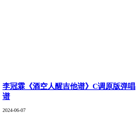
李冠霖《酒空人醒吉他谱》C调原版弹唱
谱
2024-06-07