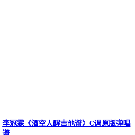
李冠霖《酒空人醒吉他谱》C调原版弹唱
谱