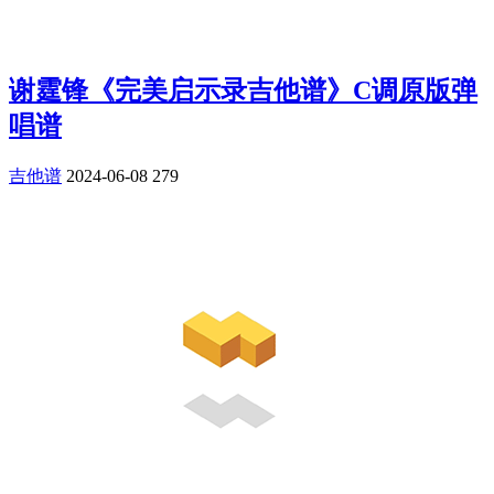
谢霆锋《完美启示录吉他谱》C调原版弹
唱谱
吉他谱
2024-06-08
279