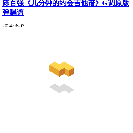
陈百强《几分钟的约会吉他谱》G调原版
弹唱谱
2024-06-07