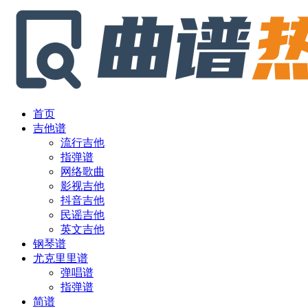
首页
吉他谱
流行吉他
指弹谱
网络歌曲
影视吉他
抖音吉他
民谣吉他
英文吉他
钢琴谱
尤克里里谱
弹唱谱
指弹谱
简谱