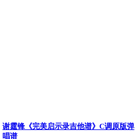
谢霆锋《完美启示录吉他谱》C调原版弹
唱谱