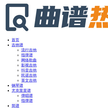
首页
吉他谱
流行吉他
指弹谱
网络歌曲
影视吉他
抖音吉他
民谣吉他
英文吉他
钢琴谱
尤克里里谱
弹唱谱
指弹谱
简谱