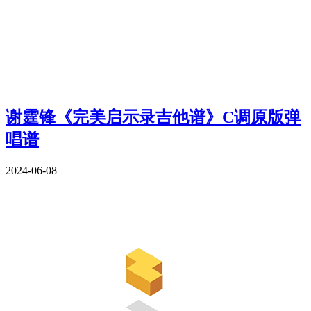
谢霆锋《完美启示录吉他谱》C调原版弹
唱谱
2024-06-08