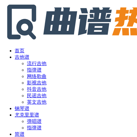
首页
吉他谱
流行吉他
指弹谱
网络歌曲
影视吉他
抖音吉他
民谣吉他
英文吉他
钢琴谱
尤克里里谱
弹唱谱
指弹谱
简谱