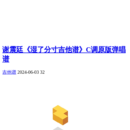
谢震廷《湿了分寸吉他谱》C调原版弹唱
谱
吉他谱
2024-06-03
32