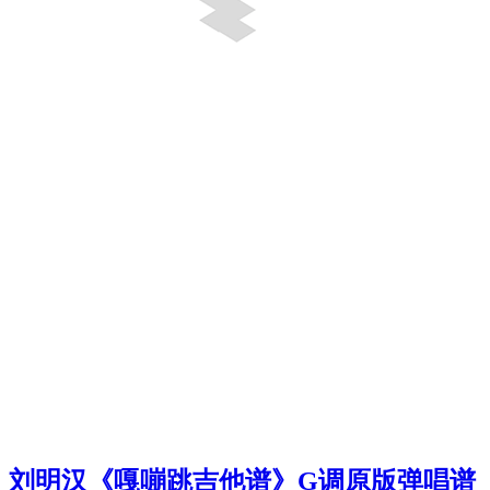
刘明汉《嘎嘣跳吉他谱》G调原版弹唱谱