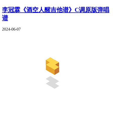
李冠霖《酒空人醒吉他谱》C调原版弹唱
谱
2024-06-07