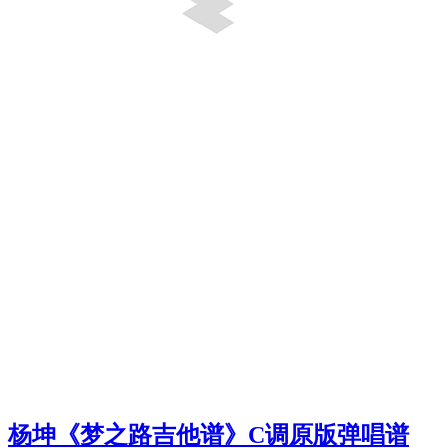
杨坤《梦之路吉他谱》C调原版弹唱谱