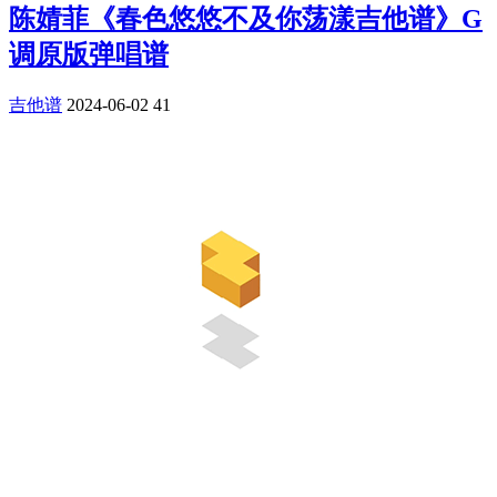
陈婧菲《春色悠悠不及你荡漾吉他谱》G
调原版弹唱谱
吉他谱
2024-06-02
41