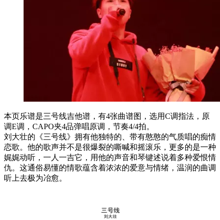
本页乐谱是三号线吉他谱，有4张曲谱图，选用C调指法，原
调E调，CAPO夹4品弹唱原调，节奏4/4拍。
刘大壮的《三号线》拥有他独特的、带有憨憨的气质唱的痴情
恋歌。他的歌声并不是很爆裂的嘶喊和摇滚乐，更多的是一种
娓娓动听，一人一吉它，用他的声音和琴键述说着多种爱恨情
仇。这通俗易懂的情歌蕴含着浓浓的爱意与情绪，温润的曲调
听上去极为冶愈。