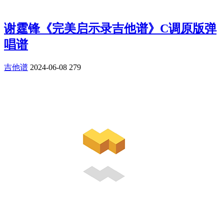
谢霆锋《完美启示录吉他谱》C调原版弹
唱谱
吉他谱
2024-06-08
279