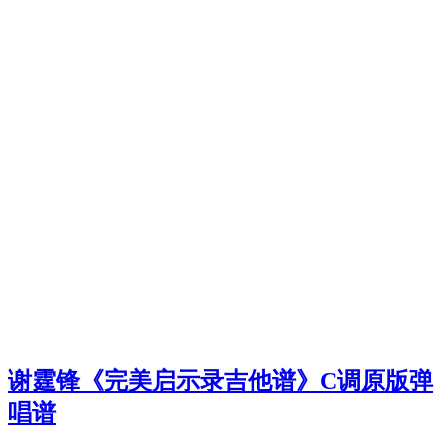
谢霆锋《完美启示录吉他谱》C调原版弹
唱谱