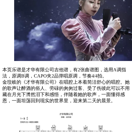
本页乐谱是才华有限公司吉他谱，有2张曲谱图，选用A调指
法，原调B调，CAPO夹2品弹唱原调，节奏4/4拍。
金玟岐的《才华有限公司》在唱腔上本着简洁舒心的唱腔。她
的歌声让醉酒的俗人、劳碌的匆匆过客、受了伤彼此可以不用
藏在月光下潸然泪下和感悟，伴随着她的歌声，一面懂得感
恩，一面坦荡回到现实的世界里，迎来第二天的晨景。