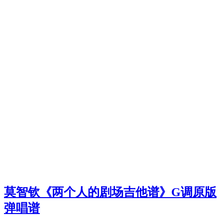
莫智钦《两个人的剧场吉他谱》G调原版
弹唱谱