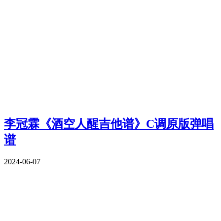
李冠霖《酒空人醒吉他谱》C调原版弹唱
谱
2024-06-07