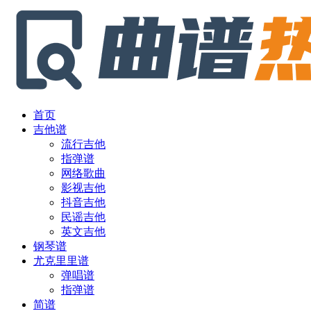
首页
吉他谱
流行吉他
指弹谱
网络歌曲
影视吉他
抖音吉他
民谣吉他
英文吉他
钢琴谱
尤克里里谱
弹唱谱
指弹谱
简谱