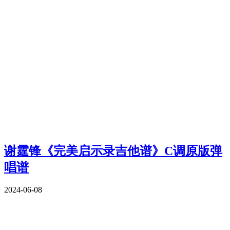
谢霆锋《完美启示录吉他谱》C调原版弹
唱谱
2024-06-08