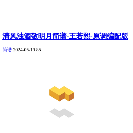
清风浊酒敬明月简谱-王若熙-原调编配版
简谱
2024-05-19
85