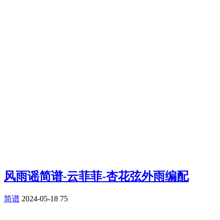
风雨谣简谱-云菲菲-杏花弦外雨编配
简谱
2024-05-18
75