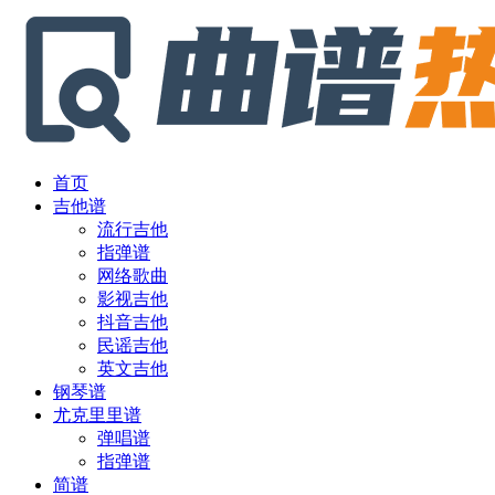
首页
吉他谱
流行吉他
指弹谱
网络歌曲
影视吉他
抖音吉他
民谣吉他
英文吉他
钢琴谱
尤克里里谱
弹唱谱
指弹谱
简谱