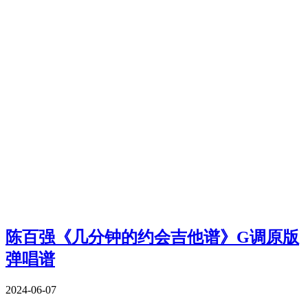
陈百强《几分钟的约会吉他谱》G调原版
弹唱谱
2024-06-07