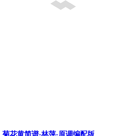
菊花黄简谱-林萍-原调编配版