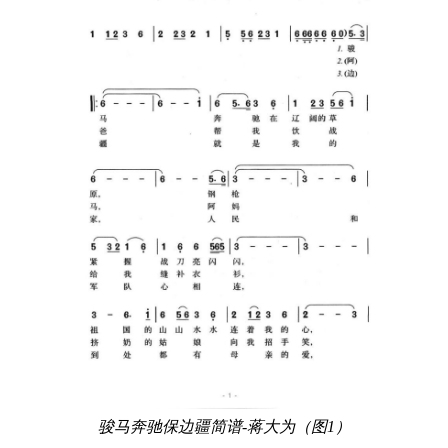
骏马奔驰保边疆简谱-蒋大为（图1）