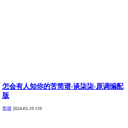
怎会有人知你的苦简谱-谈柒柒-原调编配
版
简谱
2024-05-19
119