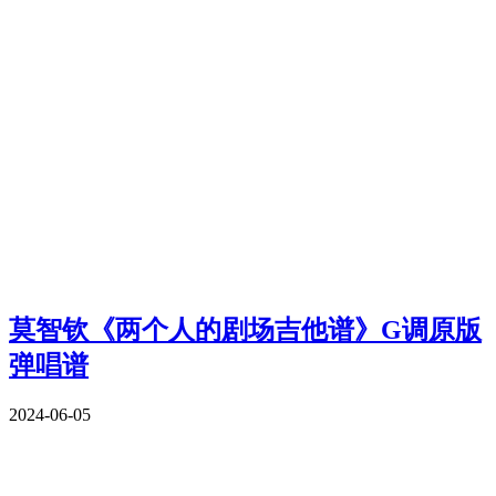
莫智钦《两个人的剧场吉他谱》G调原版
弹唱谱
2024-06-05