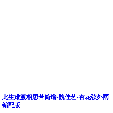
此生难渡相思苦简谱-魏佳艺-杏花弦外雨
编配版