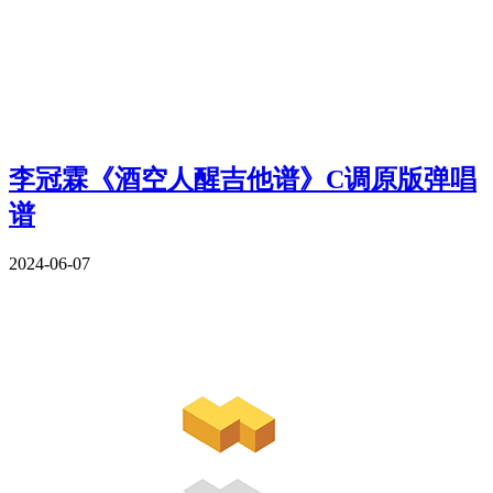
李冠霖《酒空人醒吉他谱》C调原版弹唱
谱
2024-06-07