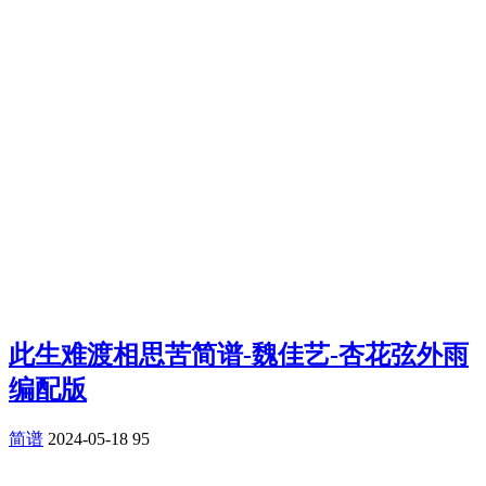
此生难渡相思苦简谱-魏佳艺-杏花弦外雨
编配版
简谱
2024-05-18
95