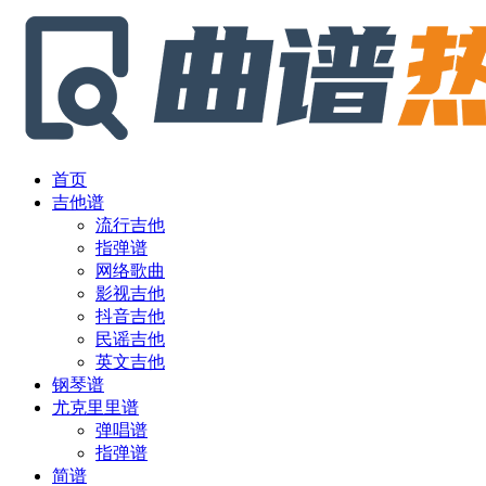
首页
吉他谱
流行吉他
指弹谱
网络歌曲
影视吉他
抖音吉他
民谣吉他
英文吉他
钢琴谱
尤克里里谱
弹唱谱
指弹谱
简谱