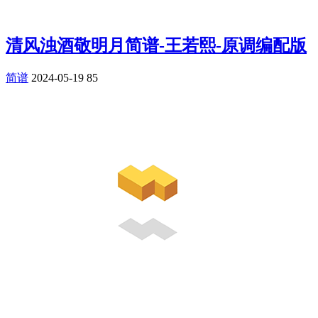
清风浊酒敬明月简谱-王若熙-原调编配版
简谱
2024-05-19
85