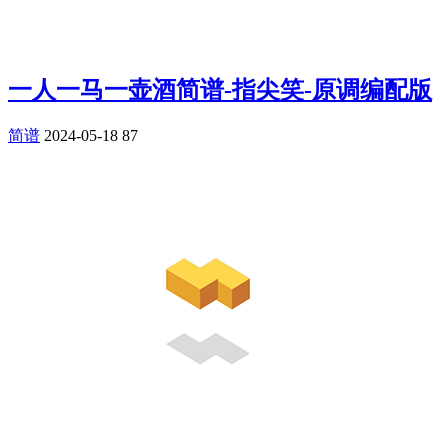
一人一马一壶酒简谱-指尖笑-原调编配版
简谱
2024-05-18
87