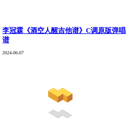
李冠霖《酒空人醒吉他谱》C调原版弹唱
谱
2024-06-07