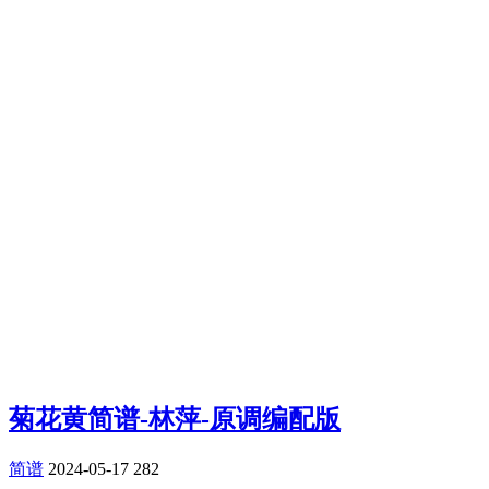
菊花黄简谱-林萍-原调编配版
简谱
2024-05-17
282