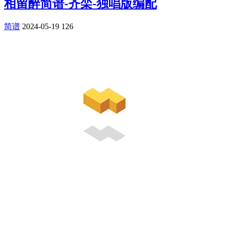
相留醉简谱-齐栾-独唱版编配
简谱
2024-05-19
126