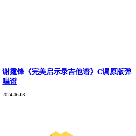
谢霆锋《完美启示录吉他谱》C调原版弹
唱谱
2024-06-08