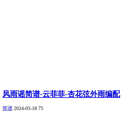
风雨谣简谱-云菲菲-杏花弦外雨编配
简谱
2024-05-18
75