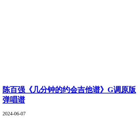
陈百强《几分钟的约会吉他谱》G调原版
弹唱谱
2024-06-07