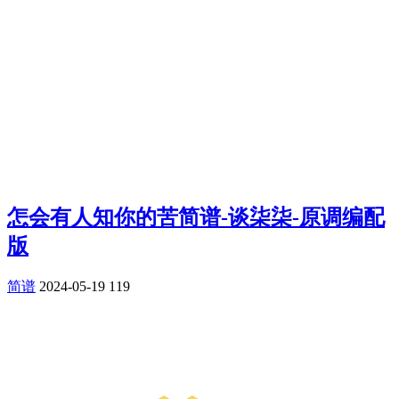
怎会有人知你的苦简谱-谈柒柒-原调编配
版
简谱
2024-05-19
119