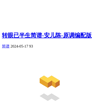
转眼已半生简谱-安儿陈-原调编配版
简谱
2024-05-17
93