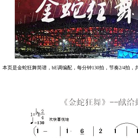
本页是金蛇狂舞简谱，bE调编配，每分钟130拍，节奏2/4