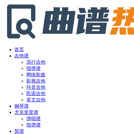
首页
吉他谱
流行吉他
指弹谱
网络歌曲
影视吉他
抖音吉他
民谣吉他
英文吉他
钢琴谱
尤克里里谱
弹唱谱
指弹谱
简谱