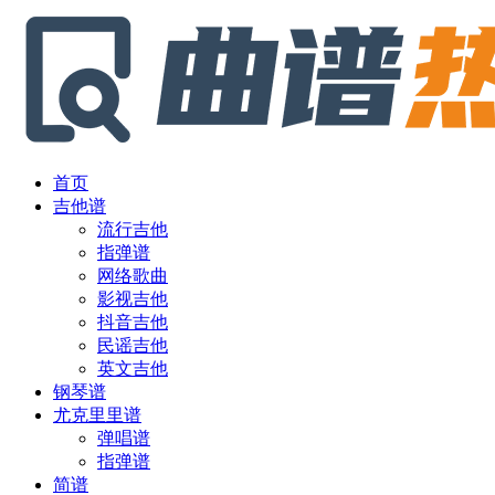
首页
吉他谱
流行吉他
指弹谱
网络歌曲
影视吉他
抖音吉他
民谣吉他
英文吉他
钢琴谱
尤克里里谱
弹唱谱
指弹谱
简谱