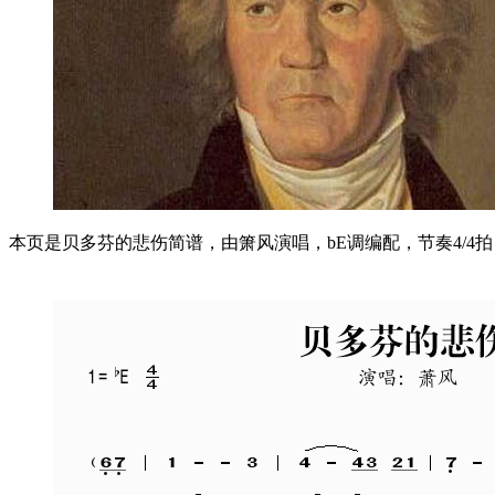
本页是贝多芬的悲伤简谱，由箫风演唱，bE调编配，节奏4/