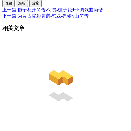
收藏
海报
链接
上一篇
栀子花开简谱-何炅-栀子花开E调歌曲简谱
下一篇
为蒙古喝彩简谱-韩磊-F调歌曲简谱
相关文章