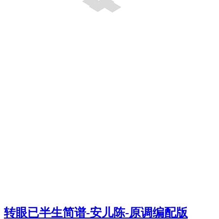
转眼已半生简谱-安儿陈-原调编配版