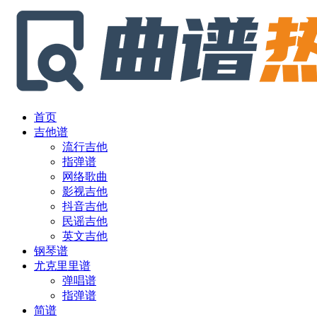
首页
吉他谱
流行吉他
指弹谱
网络歌曲
影视吉他
抖音吉他
民谣吉他
英文吉他
钢琴谱
尤克里里谱
弹唱谱
指弹谱
简谱