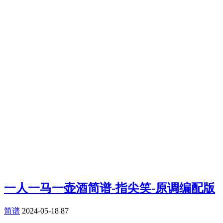
一人一马一壶酒简谱-指尖笑-原调编配版
简谱
2024-05-18
87