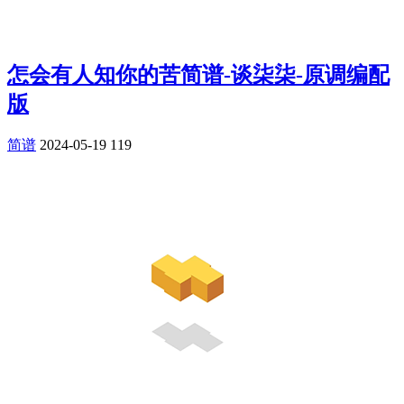
怎会有人知你的苦简谱-谈柒柒-原调编配
版
简谱
2024-05-19
119