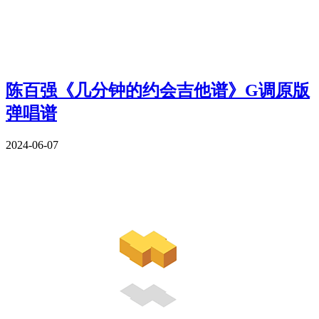
陈百强《几分钟的约会吉他谱》G调原版
弹唱谱
2024-06-07