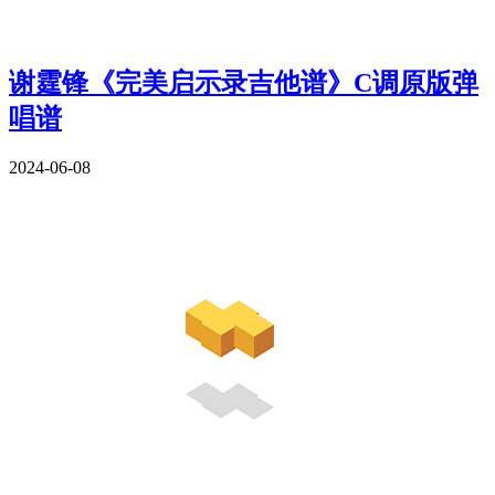
谢霆锋《完美启示录吉他谱》C调原版弹
唱谱
2024-06-08