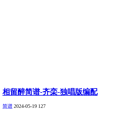
相留醉简谱-齐栾-独唱版编配
简谱
2024-05-19
127