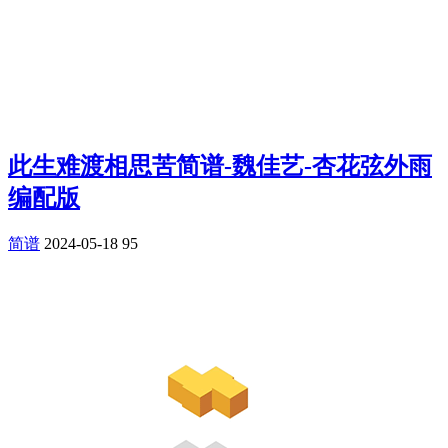
此生难渡相思苦简谱-魏佳艺-杏花弦外雨
编配版
简谱
2024-05-18
95