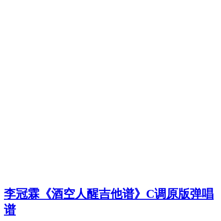
李冠霖《酒空人醒吉他谱》C调原版弹唱
谱