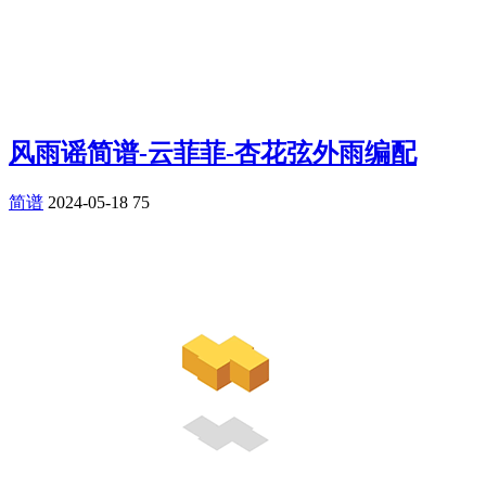
风雨谣简谱-云菲菲-杏花弦外雨编配
简谱
2024-05-18
75