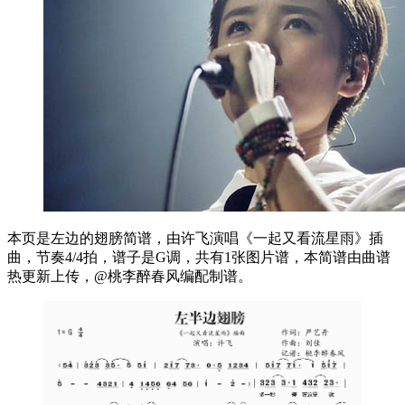
本页是左边的翅膀简谱，由许飞演唱《一起又看流星雨》插
曲，节奏4/4拍，谱子是G调，共有1张图片谱，本简谱由曲谱
热更新上传，@桃李醉春风编配制谱。