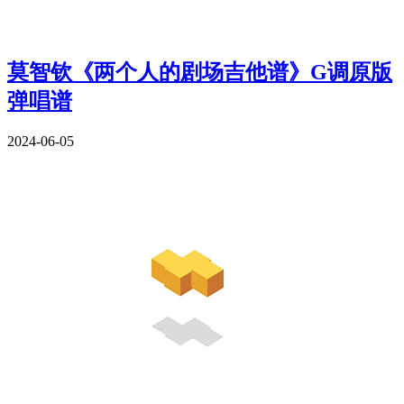
莫智钦《两个人的剧场吉他谱》G调原版
弹唱谱
2024-06-05